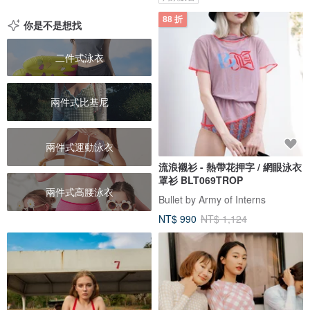
88 折
你是不是想找
二件式泳衣
兩件式比基尼
兩件式運動泳衣
流浪襯衫 - 熱帶花押字 / 網眼泳衣
罩衫 BLT069TROP
兩件式高腰泳衣
Bullet by Army of Interns
NT$ 990
NT$ 1,124