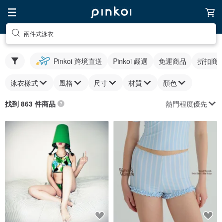
兩件式泳衣
Pinkoi 跨境直送
Pinkoi 嚴選
免運商品
折扣商
泳衣樣式
風格
尺寸
材質
顏色
熱門程度優先
找到 863 件商品