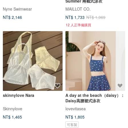
Summer 兩截式泳衣
Nyne Swimwear
MAILLOT CO.
NT$ 2,146
NT$ 1,733
NT$ 1,969
12 人正準備購買
skinnylove Nara
A day at the beach（daisy）：
Daisy高腰裙式泳衣
Skinnylove
lovevitasea
NT$ 1,465
NT$ 1,805
可客製