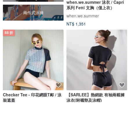
when.we.summer 泳衣 / Capri
系列 Fetti 文胸（僅上衣）
兩件式泳褲
when.we.summer
NT$ 1,351
88 折
Checker Tee - 印花網眼T卹 / 泳
【SARLEE】熱銷款 有袖兩截褲
裝遮蓋
泳衣(附襯墊及泳帽)
Bullet by Army of Interns
SARLEE
NT$ 990
NT$ 1,124
NT$ 1,380