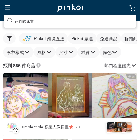
兩件式泳衣
Pinkoi 跨境直送
Pinkoi 嚴選
免運商品
折扣商
泳衣樣式
風格
尺寸
材質
顏色
熱門程度優先
找到 866 件商品
推廣
4
+
simple triple 客製人像插畫
5.0