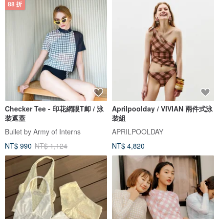
88 折
Checker Tee - 印花網眼T卹 / 泳
Aprilpoolday / VIVIAN 兩件式泳
裝遮蓋
裝組
Bullet by Army of Interns
APRILPOOLDAY
NT$ 990
NT$ 1,124
NT$ 4,820