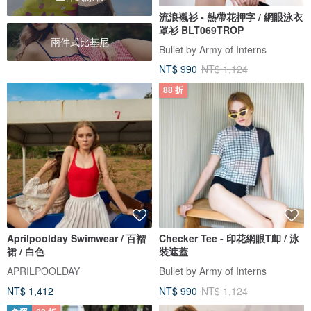
流浪襯衫 - 熱帶花押字 / 網眼泳衣
罩衫 BLT069TROP
兩件式比基尼
Bullet by Army of Interns
NT$ 990
NT$ 1,124
88 折
Aprilpoolday Swimwear / 百褶
Checker Tee - 印花網眼T卹 / 泳
裙 / 白色
裝遮蓋
APRILPOOLDAY
Bullet by Army of Interns
NT$ 1,412
NT$ 990
NT$ 1,124