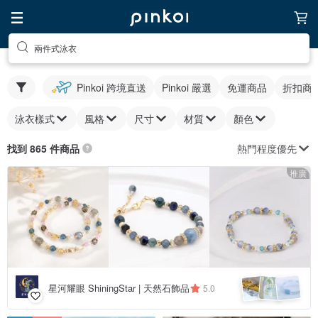
兩件式泳衣
Pinkoi 跨境直送
Pinkoi 嚴選
免運商品
折扣商
泳衣樣式
風格
尺寸
材質
顏色
熱門程度優先
找到 865 件商品
推廣
星河耀眼 ShiningStar | 天然石飾品
5.0