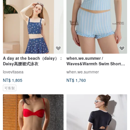
A day at the beach（daisy）：
when.we.summer /
Daisy高腰裙式泳衣
Waves&Warmth Swim Short
(僅褲裝)
lovevitasea
when.we.summer
NT$ 1,805
NT$ 1,760
可客製