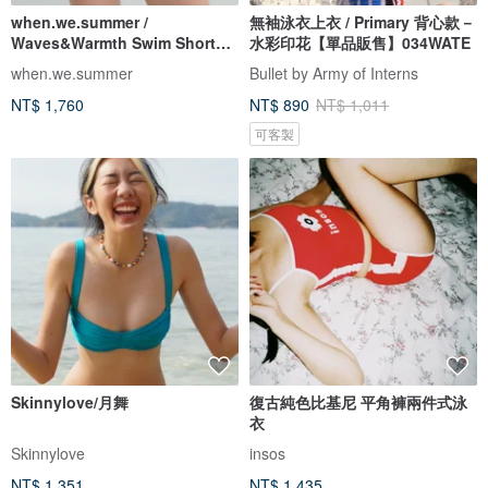
when.we.summer /
無袖泳衣上衣 / Primary 背心款－
Waves&Warmth Swim Short
水彩印花【單品販售】034WATE
(僅褲裝)
when.we.summer
Bullet by Army of Interns
NT$ 1,760
NT$ 890
NT$ 1,011
可客製
Skinnylove/月舞
復古純色比基尼 平角褲兩件式泳
衣
Skinnylove
insos
NT$ 1,351
NT$ 1,435