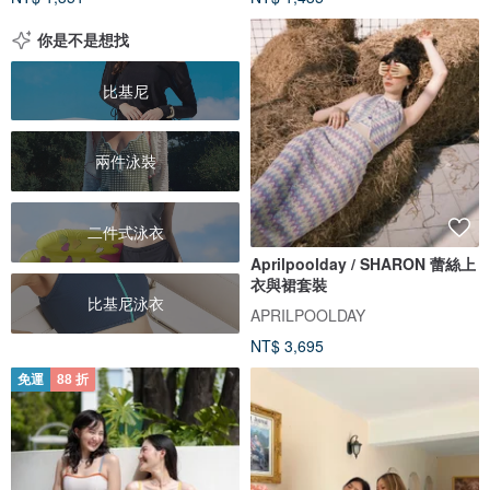
你是不是想找
比基尼
兩件泳裝
二件式泳衣
Aprilpoolday / SHARON 蕾絲上
衣與裙套裝
比基尼泳衣
APRILPOOLDAY
NT$ 3,695
免運
88 折