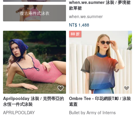
when.we.summer 泳裝 / 夢境裙
款單裙
復古兩件式泳衣
when.we.summer
NT$ 1,488
88 折
Aprilpoolday 泳裝 / 克勞蒂亞的
Ombre Tee - 印花網眼T卹 / 泳裝
永恆一件式泳裝
遮蓋
APRILPOOLDAY
Bullet by Army of Interns
NT$ 3,781
NT$ 990
NT$ 1,124
61 人正準備購買