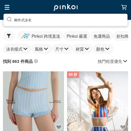
兩件式泳衣
Pinkoi 跨境直送
Pinkoi 嚴選
免運商品
折扣商
泳衣樣式
風格
尺寸
材質
顏色
熱門程度優先
找到 863 件商品
88 折