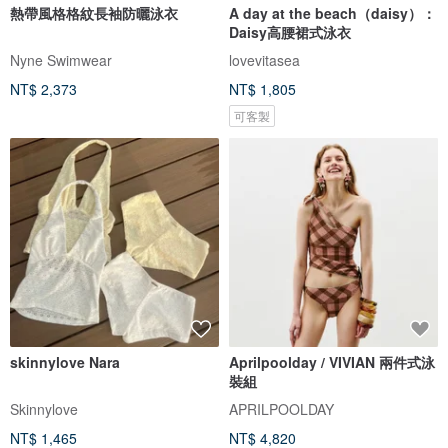
熱帶風格格紋長袖防曬泳衣
A day at the beach（daisy）：
Daisy高腰裙式泳衣
Nyne Swimwear
lovevitasea
NT$ 2,373
NT$ 1,805
可客製
skinnylove Nara
Aprilpoolday / VIVIAN 兩件式泳
裝組
Skinnylove
APRILPOOLDAY
NT$ 1,465
NT$ 4,820