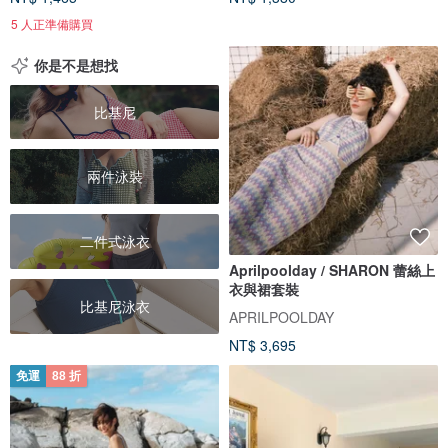
5 人正準備購買
你是不是想找
比基尼
兩件泳裝
二件式泳衣
Aprilpoolday / SHARON 蕾絲上
衣與裙套裝
比基尼泳衣
APRILPOOLDAY
NT$ 3,695
免運
88 折