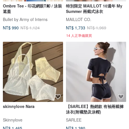
Ombre Tee - 印花網眼T卹 / 泳裝
特別限定 MAILLOT 10週年 My
遮蓋
Summer 兩截式泳衣
Bullet by Army of Interns
MAILLOT CO.
NT$ 990
NT$ 1,124
NT$ 1,733
NT$ 1,969
14 人正準備購買
skinnylove Nara
【SARLEE】熱銷款 有袖兩截褲
泳衣(附襯墊及泳帽)
Skinnylove
SARLEE
NT$ 1,465
NT$ 1,380