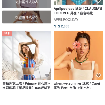
短袖兩件式泳衣
Aprilpoolday 泳裝 / CLAUDIA'S
FOREVER 外套 / 藍色格紋
復古兩件式泳衣
APRILPOOLDAY
NT$ 2,833
88 折
無袖泳衣上衣 / Primary 背心款－
when.we.summer 泳衣 / Capri
水彩印花【單品販售】034WATE
系列 Fetti 文胸（僅上衣）
Bullet by Army of Interns
when.we.summer
NT$ 890
NT$ 1,011
NT$ 1,351