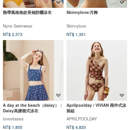
熱帶風格格紋長袖防曬泳衣
Skinnylove/月舞
Nyne Swimwear
Skinnylove
NT$ 2,373
NT$ 1,351
A day at the beach（daisy）：
Aprilpoolday / VIVIAN 兩件式泳
Daisy高腰裙式泳衣
裝組
lovevitasea
APRILPOOLDAY
NT$ 1,805
NT$ 4,820