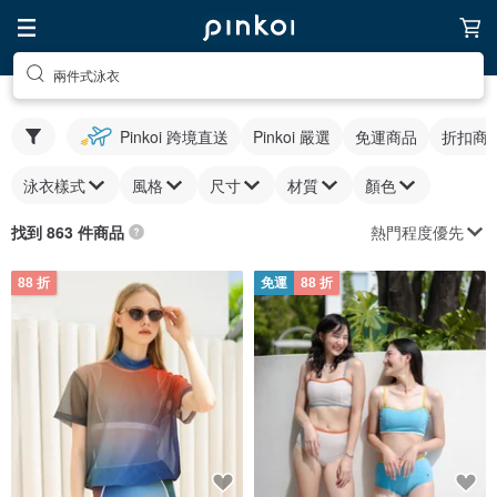
兩件式泳衣
Pinkoi 跨境直送
Pinkoi 嚴選
免運商品
折扣商
泳衣樣式
風格
尺寸
材質
顏色
熱門程度優先
找到 863 件商品
88 折
免運
88 折