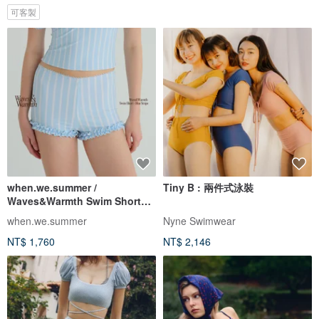
可客製
when.we.summer /
Tiny B : 兩件式泳裝
Waves&Warmth Swim Short
(僅褲裝)
when.we.summer
Nyne Swimwear
NT$ 1,760
NT$ 2,146