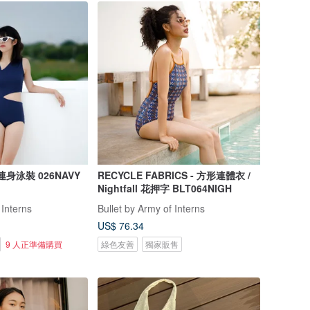
藍連身泳裝 026NAVY
RECYCLE FABRICS - 方形連體衣 /
Nightfall 花押字 BLT064NIGH
 Interns
Bullet by Army of Interns
US$ 76.34
9 人正準備購買
綠色友善
獨家販售