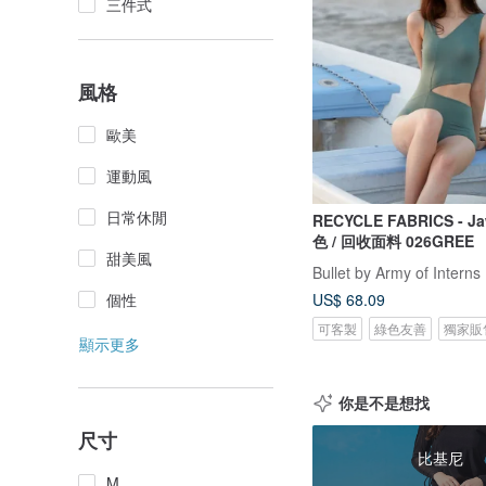
三件式
風格
歐美
運動風
日常休閒
RECYCLE FABRICS - Jaw s
色 / 回收面料 026GREE
甜美風
Bullet by Army of Interns
US$ 68.09
個性
可客製
綠色友善
獨家販
顯示更多
你是不是想找
尺寸
比基尼
M