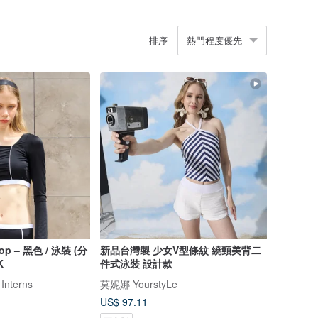
排序
熱門程度優先
Top – 黑色 / 泳裝 (分
新品台灣製 少女V型條紋 繞頸美背二
K
件式泳裝 設計款
 Interns
莫妮娜 YourstyLe
US$ 97.11