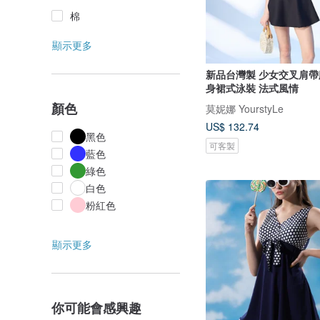
棉
顯示更多
新品台灣製 少女交叉肩帶
身裙式泳裝 法式風情
顏色
莫妮娜 YourstyLe
US$ 132.74
黑色
可客製
藍色
綠色
白色
粉紅色
顯示更多
你可能會感興趣