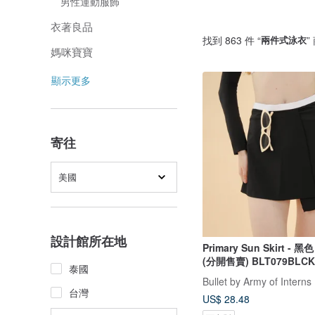
男性運動服飾
衣著良品
找到 863 件 “
兩件式泳衣
”
媽咪寶寶
顯示更多
寄往
美國
設計館所在地
Primary Sun Skirt - 
(分開售賣) BLT079BLCK
泰國
Bullet by Army of Interns
台灣
US$ 28.48