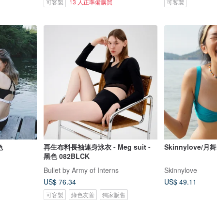
可客製
13 人正準備購買
可客製
色
再生布料長袖連身泳衣 - Meg suit -
Skinnylove/月舞
黑色 082BLCK
Bullet by Army of Interns
Skinnylove
US$ 76.34
US$ 49.11
可客製
綠色友善
獨家販售