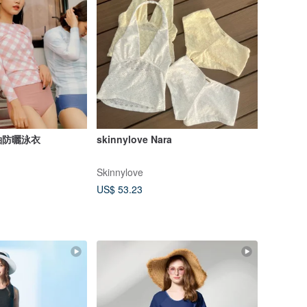
袖防曬泳衣
skinnylove Nara
Skinnylove
US$ 53.23