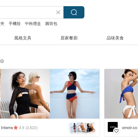
長夾
手機殼
中秋禮盒
圓筒包
風格文具
居家餐廚
品味美食
ornoir
 Interns
4.9
(2,622)