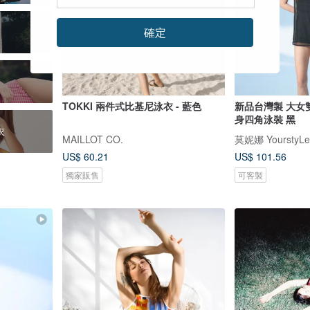
確定
TOKKI 兩件式比基尼泳衣 - 藍色
新品台灣製 大女
身四角泳裝 黑
衣
MAILLOT CO.
莫妮娜 YourstyLe
US$ 60.21
US$ 101.56
獨家販售
可客製