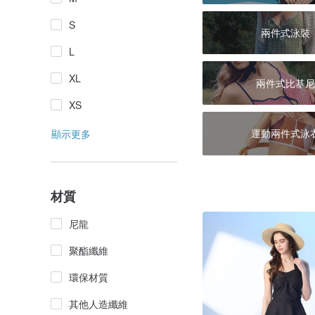
S
兩件式泳裝
L
XL
兩件式比基尼
XS
運動兩件式泳
顯示更多
材質
尼龍
聚酯纖維
環保材質
其他人造纖維