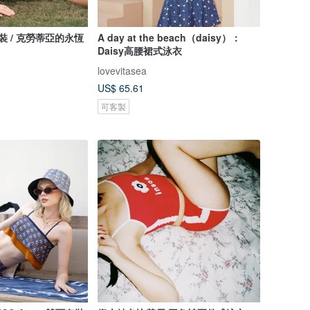
y 泳裝 / 克勞蒂亞的永恆
A day at the beach（daisy）：
Daisy高腰裙式泳衣
lovevitasea
US$ 65.61
可客製