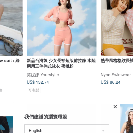
uit / 綠
新品台灣製 少女長袖短版前拉鍊 水陸
熱帶風格格紋長
兩用三件件式泳衣 蜜桃粉
莫妮娜 YourstyLe
Nyne Swimwear
US$ 132.74
US$ 86.24
售
可客製
我們建議的瀏覽環境