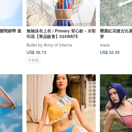
腰間綁帶 連
無袖泳衣上衣 / Primary 背心款－水彩
罌粟紅花復古比基
印花【單品販售】034WATE
穿
Bullet by Army of Interns
insos
US$ 36.73
US$ 52.35
可客製