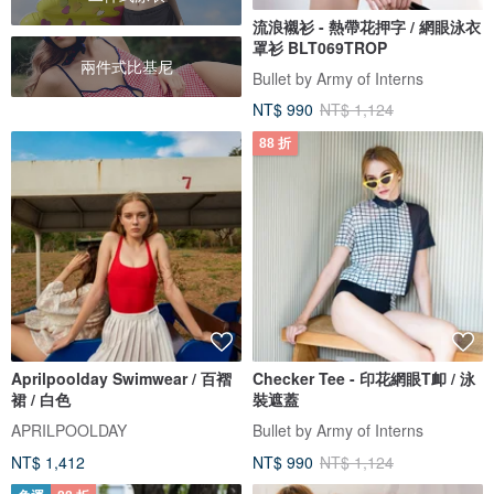
流浪襯衫 - 熱帶花押字 / 網眼泳衣
罩衫 BLT069TROP
兩件式比基尼
Bullet by Army of Interns
NT$ 990
NT$ 1,124
88 折
Aprilpoolday Swimwear / 百褶
Checker Tee - 印花網眼T卹 / 泳
裙 / 白色
裝遮蓋
APRILPOOLDAY
Bullet by Army of Interns
NT$ 1,412
NT$ 990
NT$ 1,124