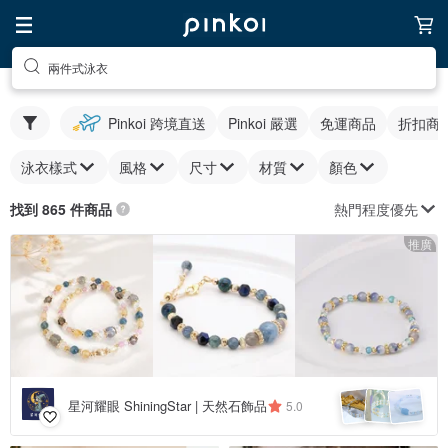
兩件式泳衣
Pinkoi 跨境直送
Pinkoi 嚴選
免運商品
折扣商
泳衣樣式
風格
尺寸
材質
顏色
熱門程度優先
找到 865 件商品
推廣
星河耀眼 ShiningStar | 天然石飾品
5.0