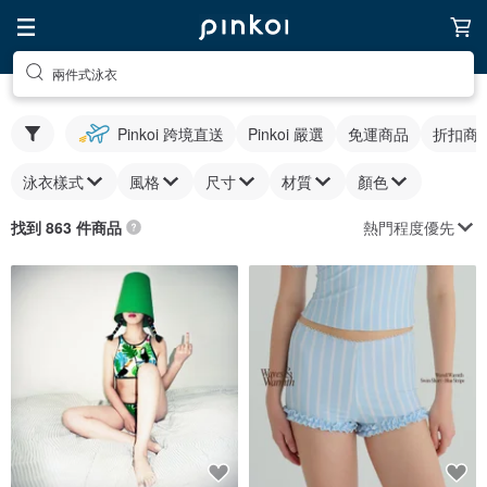
兩件式泳衣
Pinkoi 跨境直送
Pinkoi 嚴選
免運商品
折扣商
泳衣樣式
風格
尺寸
材質
顏色
熱門程度優先
找到 863 件商品