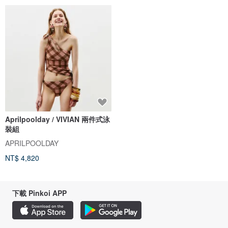
Aprilpoolday / VIVIAN 兩件式泳
裝組
APRILPOOLDAY
NT$ 4,820
下載 Pinkoi APP