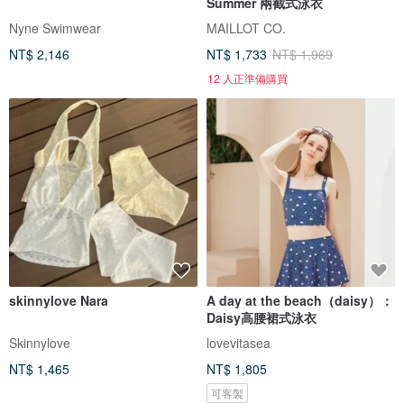
Summer 兩截式泳衣
Nyne Swimwear
MAILLOT CO.
NT$ 2,146
NT$ 1,733
NT$ 1,969
12 人正準備購買
skinnylove Nara
A day at the beach（daisy）：
Daisy高腰裙式泳衣
Skinnylove
lovevitasea
NT$ 1,465
NT$ 1,805
可客製