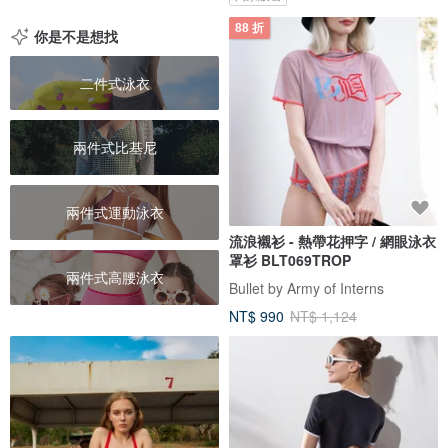
88 折
你是不是想找
二件式泳衣
兩件式比基尼
兩件式運動泳衣
流浪襯衫 - 熱帶花押字 / 網眼泳衣
罩衫 BLT069TROP
兩件式高腰泳衣
Bullet by Army of Interns
NT$ 990
NT$ 1,124