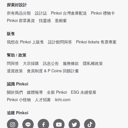
探索好設計
所有商品分類
設計誌
Pinkoi 台灣倉庫配送
Pinkoi 禮物卡
Pinkoi 群眾募資
找靈感
逛櫥窗
販售
我想在 Pinkoi 上販售
設計館問與答
Pinkoi tickets 售票專案
幫助 / 政策
問與答
大宗採購
訊息公告
服務條款
隱私權政策
退貨政策
會員制度 & P Coins 回饋計畫
認識 Pinkoi
關於我們
媒體報導
全新 Pinkoi
ESG 永續發展
Pinkoi 小怪物
人才招募
iichi.com
追蹤 Pinkoi