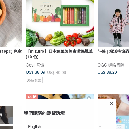
16pc) 兒童
【mizuiro】日本蔬菜製無毒環保蠟筆
斗篷 | 粉漾搖滾恐
(10 色)
Ooyii 吾憶
OGG 喔咯國際
US$ 88.20
US$ 38.09
US$ 40.09
綠色友善
48 折
我們建議的瀏覽環境
物