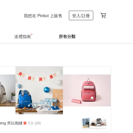
我想在 Pinkoi 上販售
登入/註冊
送禮指南
所有分類
4
+
ewing 所以相縫
5.0
(29)