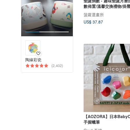
聖誕倒數 - 趣味聖誕月曆
數佈置/溫馨交換禮物/掛
菠蘿選畫所
US$ 37.87
陶緣彩瓷
(2,402)
【AOZORA】日本BabyC
手握蠟筆