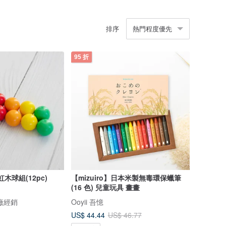
排序
熱門程度優先
95 折
虹木球組(12pc)
【mizuiro】日本米製無毒環保蠟筆
(16 色) 兒童玩具 畫畫
原廠經銷
Ooyii 吾憶
US$ 44.44
US$ 46.77