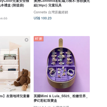
byColor兒童安全積
澳洲Connetix彩虹磁力積木-形狀擴充
本禮盒 (附提袋)
組(36pc) 兒童玩具
Connetix 台灣原廠經銷
US$ 100.23
44.55
87 折
outs】友善地球兒童書
英國Mimi & Lula_SS25_ 粉嫩世界_
夢幻彩虹珠寶盒