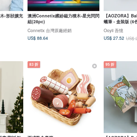
積木-形狀擴充
澳洲Connetix繽紛磁力積木-星光閃閃
【AOZORA】Ba
組(28pc)
蠟筆 - 盒裝版 (6
Connetix 台灣原廠經銷
Ooyii 吾憶
US$ 88.64
US$ 27.52
US$ 
83 折
95 折