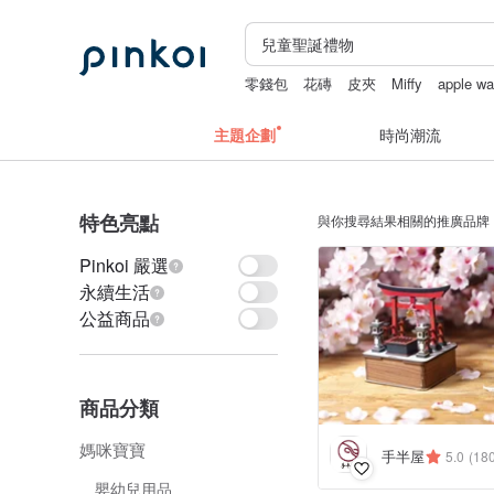
零錢包
花磚
皮夾
Miffy
apple w
主題企劃
時尚潮流
特色亮點
與你搜尋結果相關的推廣品牌
Pinkoi 嚴選
永續生活
公益商品
商品分類
媽咪寶寶
手半屋
5.0
(18
嬰幼兒用品