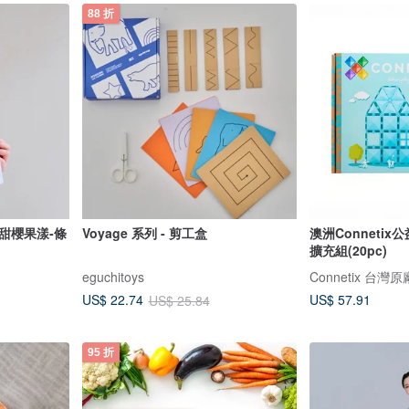
88 折
6_甜櫻果漾-條
Voyage 系列 - 剪工盒
澳洲Conneti
擴充組(20pc)
eguchitoys
Connetix 台灣
US$ 57.91
US$ 22.74
US$ 25.84
95 折