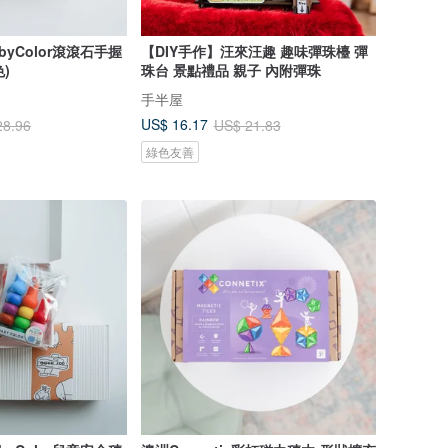
byColor滾滾石手握
【DIY手作】汪來汪趣 趣味彈珠檯 彈
色)
珠台 景點禮品 親子 內附彈珠
手半屋
US$ 16.17
28.96
US$ 21.83
綠色友善