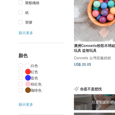
聚酯纖維
紙
塑膠
顯示更多
澳洲Connetix粉彩木球組(
玩具 益智玩具
顏色
Connetix 台灣原廠經銷
US$ 20.05
白色
紅色
藍色
粉紅色
你是不是想找
咖啡色
兒童聖誕節禮
顯示更多