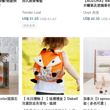
掛畫/聖誕倒
西式熟食餐籃
【AOZORA】Ba
曆
木蠟筆及塗鴉著色
Tender Leaf
Ooyii 吾憶
US$ 51.03
US$ 42.33
US$ 61.47
US$ 
綠色友善
olor滾滾石
【 生日禮物 】【 送禮禮盒 】Daball
加拿大【3 spr
兒童防走失背包 - 狐狸
架 ( 多色可選 )
【美國 Daball 達波兒童用品】台灣總代理