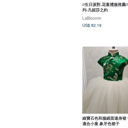
//生日派對.花童禮服推薦
列-凡妮莎之約
LaBloomin
US$ 82.19
綠寶石色和服緞面連身裙
適合小童 象牙色裙子