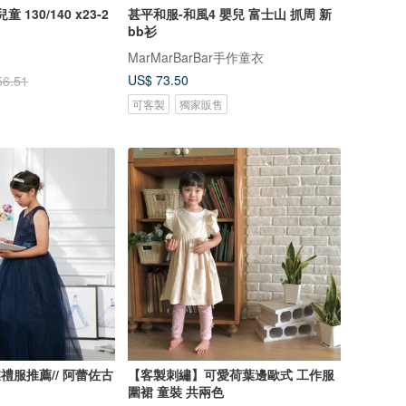
 130/140 x23-2
甚平和服-和風4 嬰兒 富士山 抓周 新
bb衫
MarMarBarBar手作童衣
US$ 73.50
56.51
可客製
獨家販售
業禮服推薦// 阿蕾佐古
【客製刺繡】可愛荷葉邊歐式 工作服
圍裙 童裝 共兩色