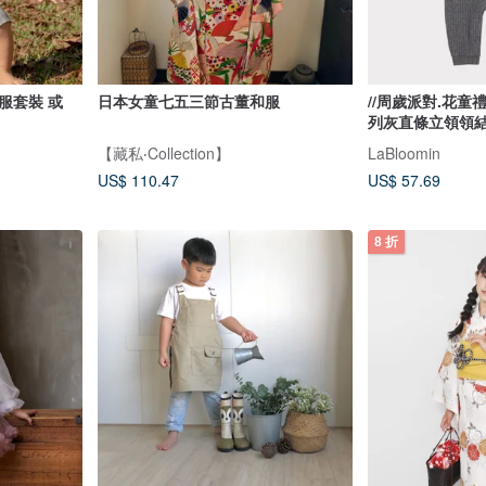
服套裝 或
日本女童七五三節古董和服
//周歲派對.花童禮
列灰直條立領領
【藏私‧Collection】
LaBloomin
US$ 110.47
US$ 57.69
8 折