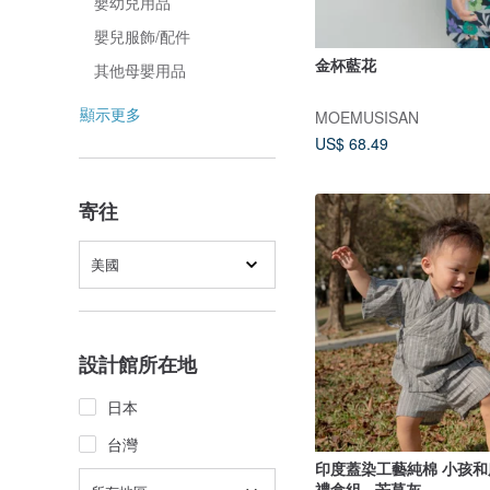
嬰幼兒用品
嬰兒服飾/配件
金杯藍花
其他母嬰用品
顯示更多
MOEMUSISAN
US$ 68.49
寄往
美國
設計館所在地
日本
台灣
印度蓋染工藝純棉 小孩和
禮盒組 - 芒草灰