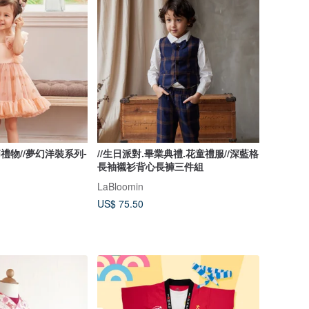
節禮物//夢幻洋裝系列-
//生日派對.畢業典禮.花童禮服//深藍格
長袖襯衫背心長褲三件組
LaBloomin
US$ 75.50