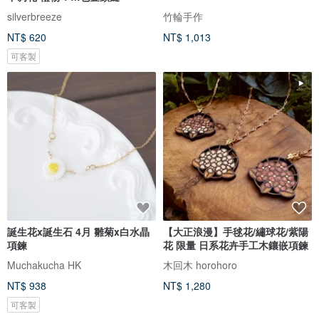
silverbreeze
竹輪手作
NT$ 620
NT$ 1,013
可客製
誕生花x誕生石 4月 雛菊x白水晶
【大正浪漫】手毬花/繡球花/紫陽
項鍊
花 限量 日系花卉手工木鑲嵌項鍊
Muchakucha HK
木回木 horohoro
NT$ 938
NT$ 1,280
可客製