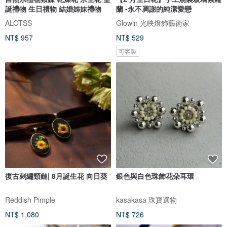
誕禮物 生日禮物 結婚姊妹禮物
蘭 -永不凋謝的純潔愛戀
ALOTSS
Glowin 光映燈飾藝術家
NT$ 957
NT$ 529
可客製
復古刺繡頸鏈| 8月誕生花 向日葵
銀色與白色珠飾花朵耳環
Reddish Pimple
kasakasa 珠寶選物
NT$ 1,080
NT$ 726