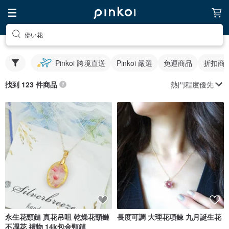
儚い花
Pinkoi 跨境直送
Pinkoi 嚴選
免運商品
折扣商
熱門程度優先
找到 123 件商品
永生花頸鏈 真花吊咀 乾燥花頸鏈
長度可調 大理花項鍊 九月誕生花
不凋花 禮物 14k包金頸鏈