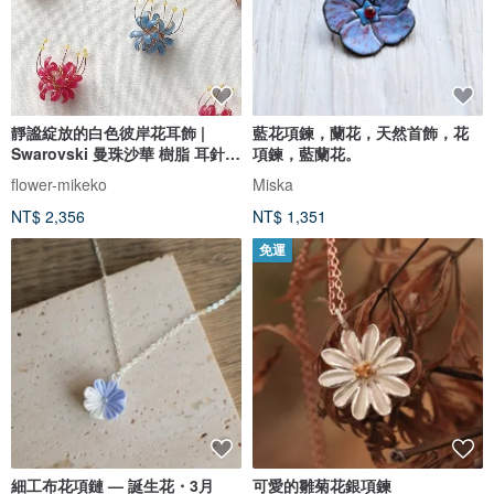
靜謐綻放的白色彼岸花耳飾 |
藍花項鍊，蘭花，天然首飾，花
Swarovski 曼珠沙華 樹脂 耳針/
項鍊，藍蘭花。
耳夾
flower-mikeko
Miska
NT$ 2,356
NT$ 1,351
免運
細工布花項鏈 — 誕生花・3月
可愛的雛菊花銀項鍊