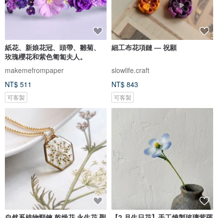
紙花、新娘花冠、頭帶、雛菊、
細工布花項鏈 — 祝願
玫瑰櫻花和紫色匍匐夫人。
makemefrompaper
slowlife.craft
NT$ 511
NT$ 843
可客製
可客製
自然系植物頸鍊 乾燥花 永生花 聖
【2 月生日花】手工燒製玻璃紫羅