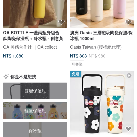
QA BOTTLE 一蓋兩瓶身組合 -
澳洲 Oasis 三層磁吸陶瓷保溫/保
鈦陶瓷保溫瓶 + 冷水瓶 - 創意黃
冰瓶 1000ml
QA 美感合作社 ｜QA collect
Oasis Taiwan (授權總代理)
NT$ 1,680
NT$ 863
NT$ 980
可客製
免運
你是不是想找
雙層保溫瓶
輕量保溫瓶
保冷瓶