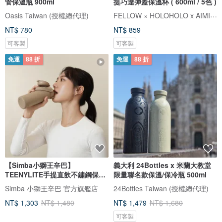
管保溫瓶 900ml
提巧達彈蓋保溫杯 ( 600ml / 5色 )
FELLOW × HOLOHOLO x AIMIA 愛米雅
Oasis Taiwan (授權總代理)
NT$ 780
NT$ 859
可客製
可客製
免運
88 折
免運
88 折
【Simba小獅王辛巴】
義大利 24Bottles x 米蘭大教堂
TEENYLITE手提直飲不鏽鋼保溫
限量聯名款保溫/保冷瓶 500ml
瓶450ml
Simba 小獅王辛巴 官方旗艦店
24Bottles Taiwan (授權總代理)
NT$ 1,303
NT$ 1,480
NT$ 1,479
NT$ 1,680
可客製