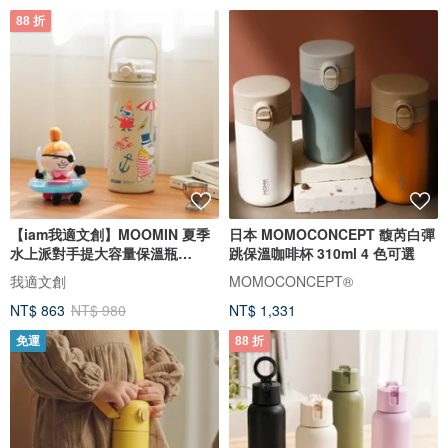
88 折
【iam我適文創】MOOMIN 夏季
日本 MOMOCONCEPT 馥芮白彈
水上派對手提大容量保溫瓶
跳保溫咖啡杯 310ml 4 色可選
1200ml
我適文創
MOMOCONCEPT®
NT$ 863
NT$ 980
NT$ 1,331
免運
88 折