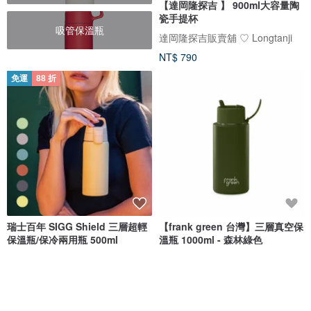
【達岡隆探吉 】 900ml大容量陶
瓷手提杯
吸管保溫瓶
達岡隆探吉販賣舖 ♡ Longtanji
NT$ 790
免運
88 折
瑞士百年 SIGG Shield 三層超輕
【frank green 台灣】三層真空保
保溫瓶/保冷兩用瓶 500ml
溫瓶 1000ml - 森林綠色
SIGG Taiwan (授權總代理)
澳洲frank green 台灣經銷
NT$ 1,215
NT$ 1,380
NT$ 1,880
可客製