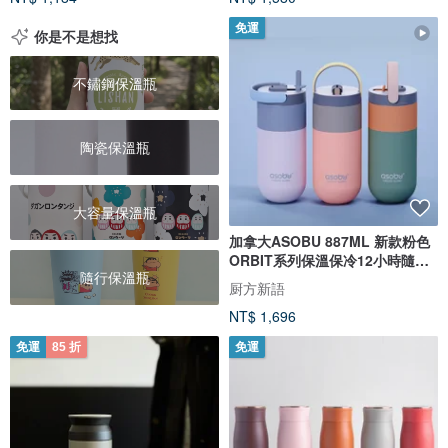
免運
你是不是想找
不鏽鋼保溫瓶
陶瓷保溫瓶
大容量保溫瓶
加拿大ASOBU 887ML 新款粉色
ORBIT系列保溫保冷12小時隨身
隨行保溫瓶
時尚水
厨方新語
NT$ 1,696
免運
85 折
免運