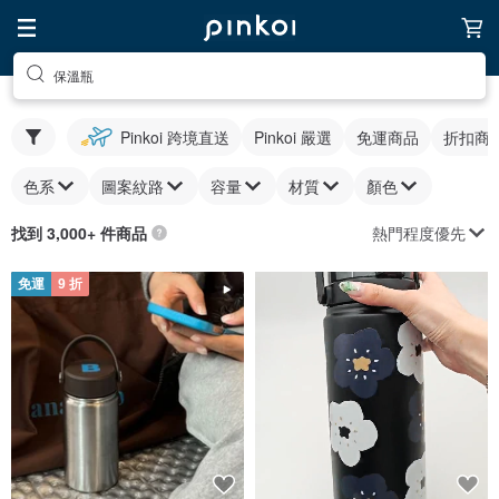
保溫瓶
Pinkoi 跨境直送
Pinkoi 嚴選
免運商品
折扣商
色系
圖案紋路
容量
材質
顏色
熱門程度優先
找到 3,000+ 件商品
免運
9 折