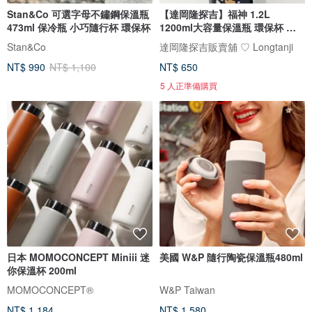
Stan&Co 可選字母不鏽鋼保溫瓶
【達岡隆探吉】福神 1.2L
473ml 保冷瓶 小巧隨行杯 環保杯
1200ml大容量保溫瓶 環保杯 保
溫杯
Stan&Co
達岡隆探吉販賣舖 ♡ Longtanji
NT$ 990
NT$ 1,100
NT$ 650
5 人正準備購買
日本 MOMOCONCEPT Miniii 迷
美國 W&P 隨行陶瓷保溫瓶480ml
你保溫杯 200ml
MOMOCONCEPT®
W&P Taiwan
NT$ 1,184
NT$ 1,580