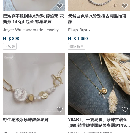
巴洛克不規則淡水珍珠 碎銀形 花
天然白色淡水珍珠復古蝴蝶扣項
瓣形 14Kgf 包金 裸感項鍊
鍊
Joyce Wu Handmade Jewelry
Ellajo Bijoux
NT$ 890
NT$ 1,950
可客製
獨家販售
野生感淡水珍珠鎖鍊項鍊
VIIART。一隻烏鴉。珍珠古著金
項鍊|鎖骨鏈雙面歐美多層次INS街
風