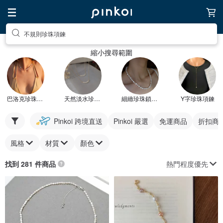
不規則珍珠項鍊
縮小搜尋範圍
巴洛克珍珠項鍊
天然淡水珍珠項鍊
細緻珍珠鎖骨鍊
Y字珍珠項鍊
Pinkoi 跨境直送
Pinkoi 嚴選
免運商品
折扣商
風格
材質
顏色
熱門程度優先
找到 281 件商品