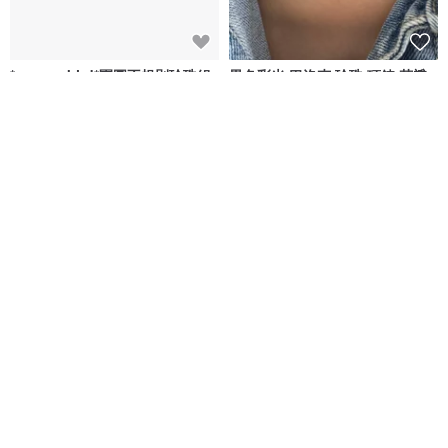
*coucoubird*團圓不規則珍珠組
異色彩光 巴洛克 珍珠 項鍊 花瓣
合/可單買/可組合
珍珠 項鍊 碎銀 珍珠 項鏈
COUCOUBIRD咕咕
女巫彩寶 Nuwn Jewelry
NT$ 280
NT$ 1,980
可客製
綠色友善
天然巴洛克珍珠項鍊 | 不規則十字
復古不規則珍珠綴金珠項鍊 串珠
架珍珠吊飾 | 金色簡約鎖骨鍊
項鏈 鎖骨鏈 珍珠項鍊