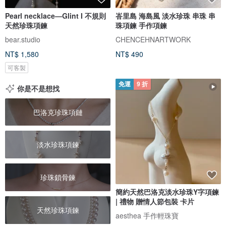
Pearl necklace—Glint I 不規則
峇里島 海島風 淡水珍珠 串珠 串
天然珍珠項鍊
珠項鍊 手作項鍊
bear.studio
CHENCEHNARTWORK
NT$ 1,580
NT$ 490
可客製
免運
9 折
你是不是想找
巴洛克珍珠項鏈
淡水珍珠項鍊
珍珠鎖骨鍊
簡約天然巴洛克淡水珍珠Y字項鍊
| 禮物 贈情人節包裝 卡片
天然珍珠項鍊
aesthea 手作輕珠寶