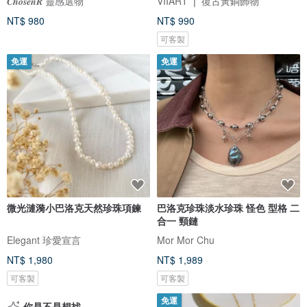
𝑪𝒉𝒐𝒔𝒆𝒏𝑹 靈感選物
VIIART ❘ 復古黃銅飾物
NT$ 980
NT$ 990
可客製
免運
免運
微光漣漪小巴洛克天然珍珠項鍊
巴洛克珍珠淡水珍珠 怪色 型格 二
合一 頸鏈
Elegant 珍愛宣言
Mor Mor Chu
NT$ 1,980
NT$ 1,989
可客製
可客製
免運
你是不是想找