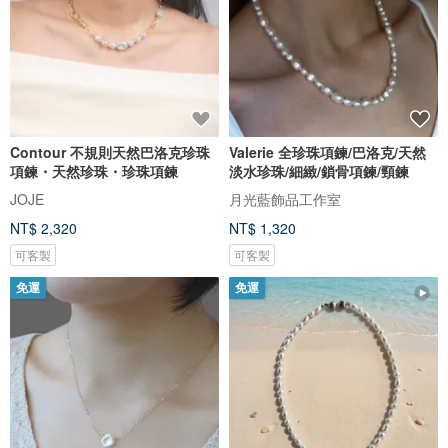
Contour 不規則天然巴洛克珍珠
Valerie 全珍珠項鍊/巴洛克/天然
項鍊・天然珍珠・珍珠項鍊
淡水珍珠/細緻/鎖骨項鍊/頸鍊
JOJE
月光藍飾品工作室
NT$ 2,320
NT$ 1,320
可客製
可客製
免運
免運