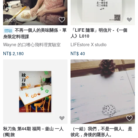
台北市
不再一個人的美味關係・單
「LIFE 隨筆」明信片 -《一個
體驗
人》L010
身限定料理課
Wayne 的口嗜心飛料理實驗室
LIFEstore X studio
NT$ 2,180
NT$ 40
秋刀魚 第44期 福岡－釜山 一人
（一組）我們，不是一個人。 是
(獨)旅
彼此，身後的隱形人。