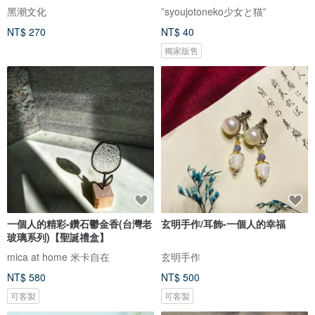
黑潮文化
”syoujotoneko少女と猫”
NT$ 270
NT$ 40
獨家販售
一個人的精彩-鑽石鬱金香(台灣老
玄明手作/耳飾-一個人的幸福
玻璃系列)【聖誕禮盒】
mica at home 米卡自在
玄明手作
NT$ 580
NT$ 500
可客製
可客製