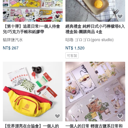
【第十彈】追星日常/一個人待會
經典禮盒 純粹日式小巧檸檬塔6入
兒/巧克力手帳和紙膠帶
禮盒裝-團購商品 4盒
貓牌鹽汽水
咕嚕 ゴロゴロ(goro studio)
NT$ 267
NT$ 1,520
可客製
【世界漂亮在台協會】一個人的
一個人的日常 輕復古鹽系日常和