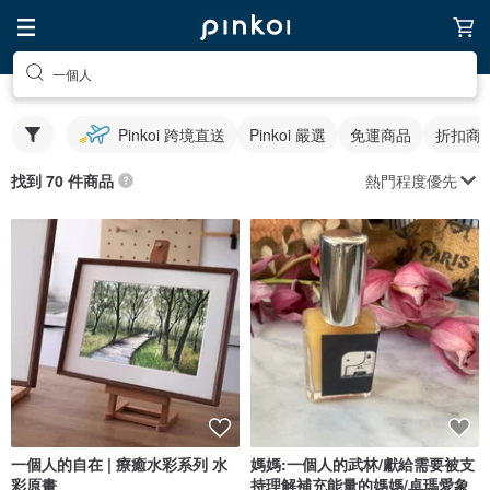
一個人
Pinkoi 跨境直送
Pinkoi 嚴選
免運商品
折扣商
熱門程度優先
找到 70 件商品
一個人的自在 | 療癒水彩系列 水
媽媽:一個人的武林/獻給需要被支
彩原畫
持理解補充能量的媽媽/卓瑪愛象