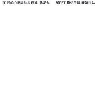
夜 我的心應該防災哪裡_防災包
紙PET 模切手帳 膠帶拼貼
世界漂亮在台協會
小白家
NT$ 100
NT$ 379
一個人的精彩-紫色鬱金香(鑲嵌玻
一個人的精彩-藍色鬱金香(鑲嵌玻
璃系列)【聖誕禮盒】
璃系列)【聖誕禮盒】
mica at home 米卡自在
mica at home 米卡自在
NT$ 580
NT$ 580
可客製
可客製