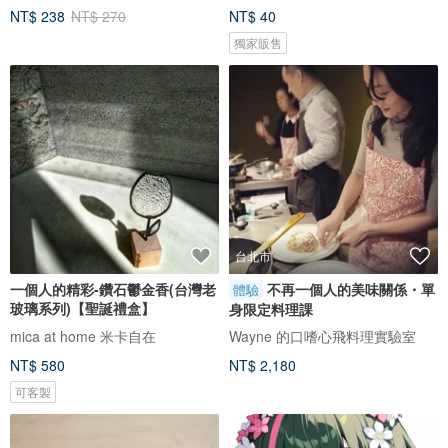
NT$ 238
NT$ 270
NT$ 40
獨家販售
台北市
一個人的精彩-鑽石鬱金香(台灣老
不再一個人的美味關係・單
體驗
玻璃系列)【聖誕禮盒】
身限定料理課
mica at home 米卡自在
Wayne 的口嗜心飛料理實驗室
NT$ 580
NT$ 2,180
可客製