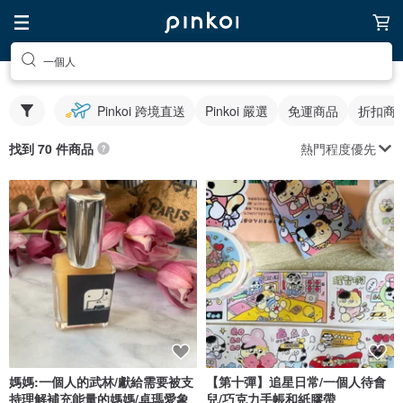
一個人
Pinkoi 跨境直送
Pinkoi 嚴選
免運商品
折扣商
熱門程度優先
找到 70 件商品
媽媽:一個人的武林/獻給需要被支
【第十彈】追星日常/一個人待會
持理解補充能量的媽媽/卓瑪愛象
兒/巧克力手帳和紙膠帶