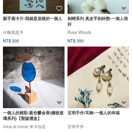
親手寫卡片-我就是這樣的一個人
刺蝟系列 真皮手刻杯墊-一個人很
好
今晚我是手
Rusa Woods
NT$ 200
NT$ 350
一個人的精彩-藍色鬱金香(鑲嵌玻
玄明手作/耳飾-一個人的幸福
璃系列)【聖誕禮盒】
mica at home 米卡自在
玄明手作