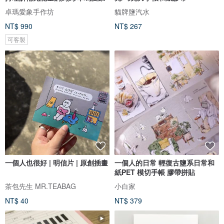
卓瑪愛象手作坊
貓牌鹽汽水
NT$ 990
NT$ 267
可客製
一個人也很好 | 明信片 | 原創插畫
一個人的日常 輕復古鹽系日常和
紙PET 模切手帳 膠帶拼貼
茶包先生 MR.TEABAG
小白家
NT$ 40
NT$ 379