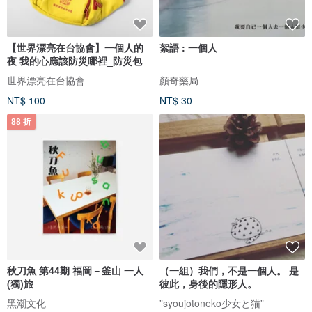
【世界漂亮在台協會】一個人的
絮語 : 一個人
夜 我的心應該防災哪裡_防災包
世界漂亮在台協會
顏奇藥局
NT$ 100
NT$ 30
88 折
秋刀魚 第44期 福岡－釜山 一人
（一組）我們，不是一個人。 是
(獨)旅
彼此，身後的隱形人。
黑潮文化
”syoujotoneko少女と猫”