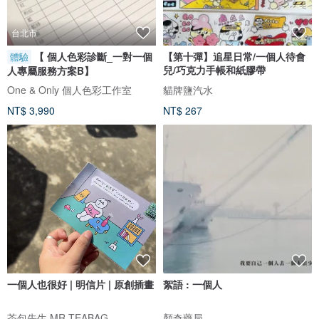
台北市
【 個人色彩診斷_一對一個
【第十彈】追星日常/一個人待會
體驗
兒/巧克力手帳和紙膠帶
人專屬服務方案B】
One & Only 個人色彩工作室
貓牌鹽汽水
NT$ 3,990
NT$ 267
一個人也很好 | 明信片 | 原創插畫
絮語 : 一個人
茶包先生 MR.TEABAG
顏奇藥局