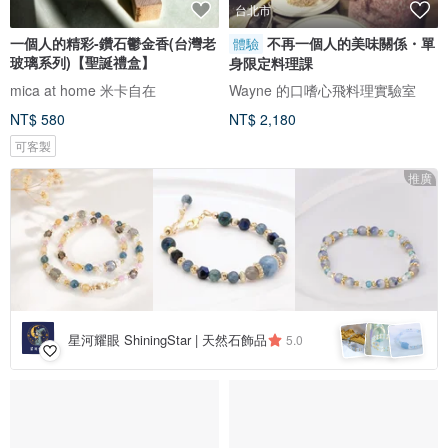
台北市
一個人的精彩-鑽石鬱金香(台灣老
不再一個人的美味關係・單
體驗
玻璃系列)【聖誕禮盒】
身限定料理課
mica at home 米卡自在
Wayne 的口嗜心飛料理實驗室
NT$ 580
NT$ 2,180
可客製
推廣
星河耀眼 ShiningStar | 天然石飾品
5.0