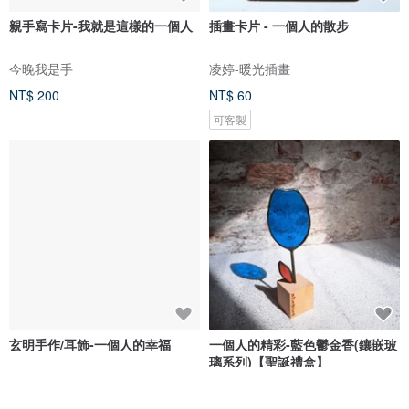
親手寫卡片-我就是這樣的一個人
插畫卡片 - 一個人的散步
今晚我是手
凌婷-暖光插畫
NT$ 200
NT$ 60
可客製
玄明手作/耳飾-一個人的幸福
一個人的精彩-藍色鬱金香(鑲嵌玻
璃系列)【聖誕禮盒】
玄明手作
mica at home 米卡自在