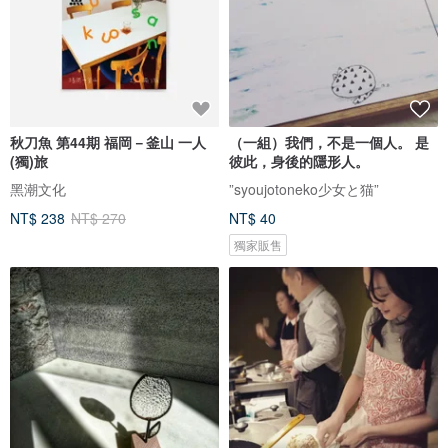
秋刀魚 第44期 福岡－釜山 一人
（一組）我們，不是一個人。 是
(獨)旅
彼此，身後的隱形人。
黑潮文化
”syoujotoneko少女と猫”
NT$ 238
NT$ 270
NT$ 40
獨家販售