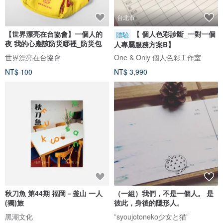
台北市
【世界漂亮在台協會】一個人的
【 個人色彩診斷_一對一個
體驗
夜 我的心應該防災哪裡_防災包
人專屬服務方案B】
世界漂亮在台協會
One & Only 個人色彩工作室
NT$ 100
NT$ 3,990
秋刀魚 第44期 福岡－釜山 一人
（一組）我們，不是一個人。 是
(獨)旅
彼此，身後的隱形人。
黑潮文化
”syoujotoneko少女と猫”