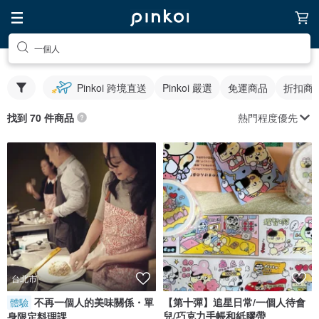
一個人
Pinkoi 跨境直送
Pinkoi 嚴選
免運商品
折扣商
熱門程度優先
找到 70 件商品
台北市
不再一個人的美味關係・單
【第十彈】追星日常/一個人待會
體驗
兒/巧克力手帳和紙膠帶
身限定料理課