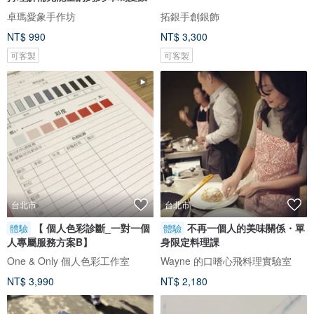
卓瑪愛象手作坊
拓銀手創銀飾
NT$ 990
NT$ 3,300
可客製
可客製
台北市
台北市
【 個人色彩診斷_一對一個
不再一個人的美味關係・單
體驗
體驗
人專屬服務方案B】
身限定料理課
One & Only 個人色彩工作室
Wayne 的口嗜心飛料理實驗室
NT$ 3,990
NT$ 2,180