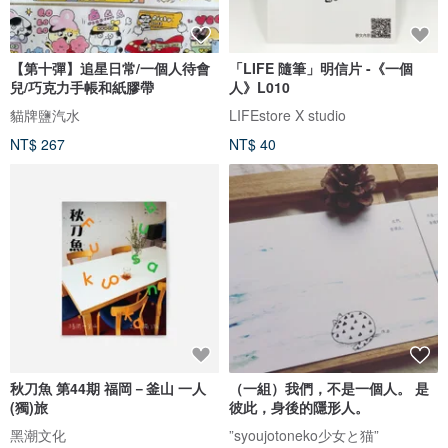
【第十彈】追星日常/一個人待會
「LIFE 隨筆」明信片 -《一個
兒/巧克力手帳和紙膠帶
人》L010
貓牌鹽汽水
LIFEstore X studio
NT$ 267
NT$ 40
秋刀魚 第44期 福岡－釜山 一人
（一組）我們，不是一個人。 是
(獨)旅
彼此，身後的隱形人。
黑潮文化
”syoujotoneko少女と猫”