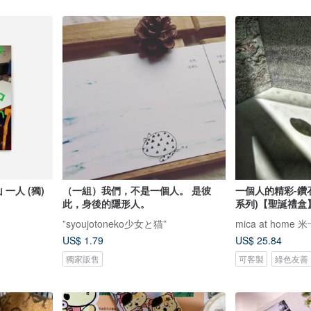
（一組）我們，不是一個人。 是彼
一個人的精彩-鑽
此，身後的隱形人。
系列)【聖誕禮盒
”syoujotoneko少女と猫”
mica at home
US$ 1.79
US$ 25.84
獨家販售
可客製
綠色友善