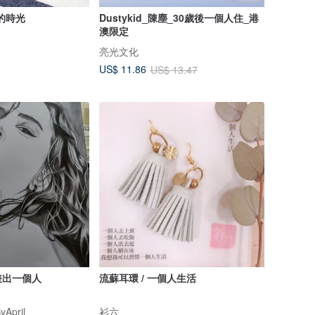
的時光
Dustykid_陳塵_30歲後一個人住_港
澳限定
亮光文化
US$ 11.86
US$ 13.47
畫出一個人
流蘇耳環 / 一個人生活
April
衫六