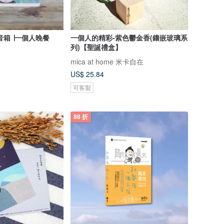
音箱 ∣一個人晚餐
一個人的精彩-紫色鬱金香(鑲嵌玻璃系
列)【聖誕禮盒】
mica at home 米卡自在
US$ 25.84
可客製
88 折