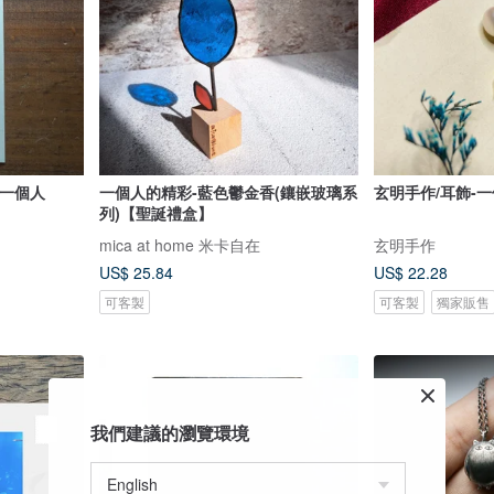
的一個人
一個人的精彩-藍色鬱金香(鑲嵌玻璃系
玄明手作/耳飾-
列)【聖誕禮盒】
mica at home 米卡自在
玄明手作
US$ 25.84
US$ 22.28
可客製
可客製
獨家販售
我們建議的瀏覽環境