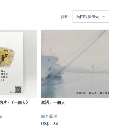
排序
熱門程度優先
明信片 -《一個人》
絮語 : 一個人
io
顏奇藥局
US$ 1.34