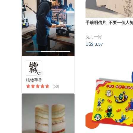
手繪明信片_不要一個人努
丸ㄦ一肖
US$ 3.57
桔物手作
(50)