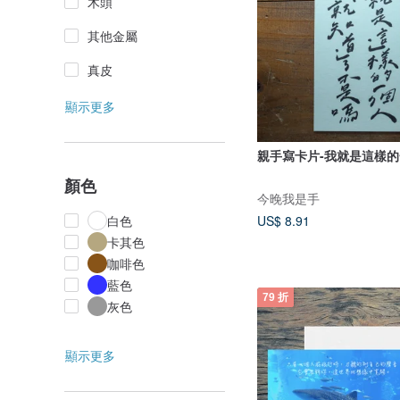
木頭
其他金屬
真皮
顯示更多
親手寫卡片-我就是這樣
顏色
今晚我是手
US$ 8.91
白色
卡其色
咖啡色
藍色
79 折
灰色
顯示更多