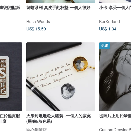
插畫泡泡貼紙
刺蝟系列 真皮手刻杯墊-一個人很好
小卡-享受一個人
Rusa Woods
KerKerland
US$ 15.59
US$ 1.34
免運
值在於他貢獻
火漆封蠟蠟粒大罐裝--一個人的寂寞
從照片上用鉛筆
什麼
(黑/白/灰色系)
開心鋼筆店
CustomDrawingBy