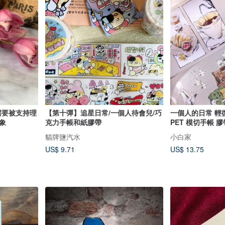
需要被支持理
【第十彈】追星日常/一個人待會兒/巧
一個人的日常 輕復古鹽系日常和紙
象
克力手帳和紙膠帶
PET 模切手帳 
貓牌鹽汽水
小白家
US$ 9.71
US$ 13.75