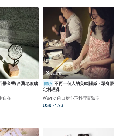
台北市
石鬱金香(台灣老玻璃
不再一個人的美味關係・單身限
體驗
】
定料理課
 米卡自在
Wayne 的口嗜心飛料理實驗室
US$ 71.93