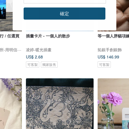
確定
行 / 任選買
插畫卡片 - 一個人的散步
等一個人胖貓項
臺灣明信片專賣-啵島製研所-用明信片點亮臺灣
凌婷-暖光插畫
拓銀手創銀飾
US$ 2.68
US$ 146.99
可客製
獨家販售
可客製