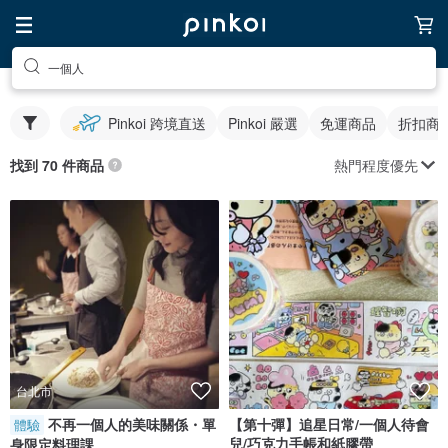
一個人
Pinkoi 跨境直送
Pinkoi 嚴選
免運商品
折扣商
熱門程度優先
找到 70 件商品
台北市
不再一個人的美味關係・單
【第十彈】追星日常/一個人待會
體驗
兒/巧克力手帳和紙膠帶
身限定料理課