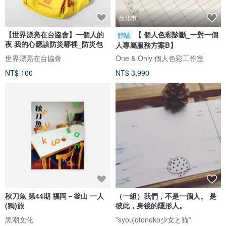
台北市
【世界漂亮在台協會】一個人的
【 個人色彩診斷_一對一個
體驗
夜 我的心應該防災哪裡_防災包
人專屬服務方案B】
世界漂亮在台協會
One & Only 個人色彩工作室
NT$ 100
NT$ 3,990
秋刀魚 第44期 福岡－釜山 一人
（一組）我們，不是一個人。 是
(獨)旅
彼此，身後的隱形人。
黑潮文化
”syoujotoneko少女と猫”