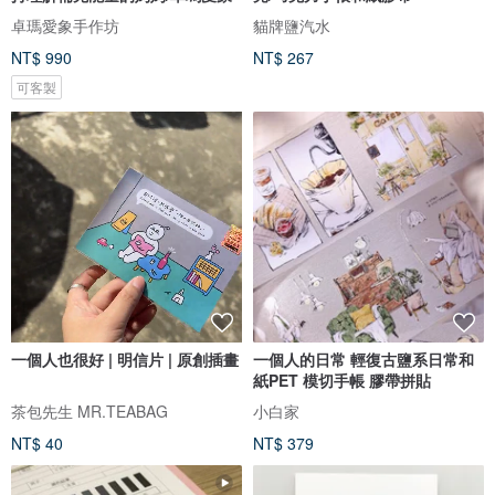
卓瑪愛象手作坊
貓牌鹽汽水
NT$ 990
NT$ 267
可客製
一個人也很好 | 明信片 | 原創插畫
一個人的日常 輕復古鹽系日常和
紙PET 模切手帳 膠帶拼貼
茶包先生 MR.TEABAG
小白家
NT$ 40
NT$ 379