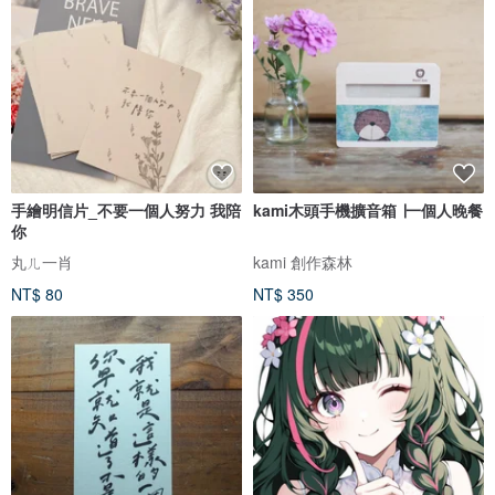
手繪明信片_不要一個人努力 我陪
kami木頭手機擴音箱 ∣一個人晚餐
你
丸ㄦ一肖
kami 創作森林
NT$ 80
NT$ 350