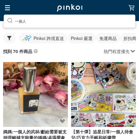
一個人
Pinkoi 跨境直送
Pinkoi 嚴選
免運商品
折扣商
熱門程度優先
找到 70 件商品
媽媽:一個人的武林/獻給需要被支
【第十彈】追星日常/一個人待會
持理解補充能量的媽媽/卓瑪愛象
兒/巧克力手帳和紙膠帶