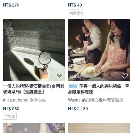
NT$ 270
NT$ 40
獨家販售
台北市
一個人的精彩-鑽石鬱金香(台灣老
不再一個人的美味關係・單
體驗
玻璃系列)【聖誕禮盒】
身限定料理課
mica at home 米卡自在
Wayne 的口嗜心飛料理實驗室
NT$ 580
NT$ 2,180
可客製