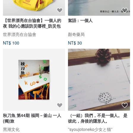
【世界漂亮在台協會】一個人的
絮語 : 一個人
夜 我的心應該防災哪裡_防災包
世界漂亮在台協會
顏奇藥局
NT$ 100
NT$ 30
秋刀魚 第44期 福岡－釜山 一人
（一組）我們，不是一個人。 是
(獨)旅
彼此，身後的隱形人。
黑潮文化
”syoujotoneko少女と猫”