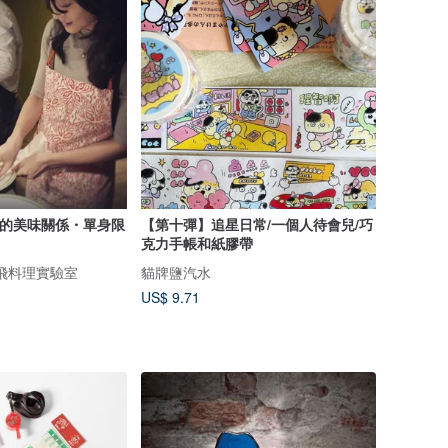
的美味關係・單身限
【第十彈】追星日常/一個人待會兒/巧
克力手帳和紙膠帶
心飛料理實驗室
貓牌鹽汽水
US$ 9.71