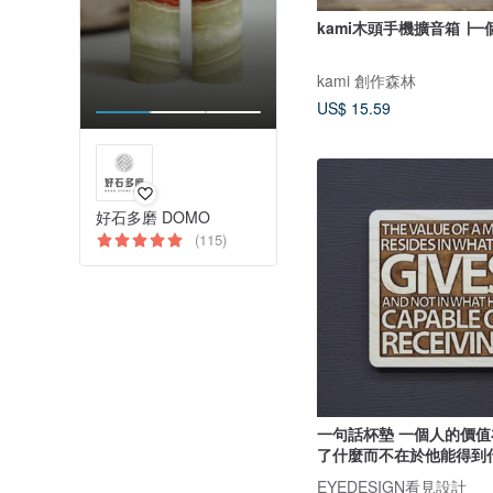
kami木頭手機擴音箱 ∣
kami 創作森林
US$ 15.59
好石多磨 DOMO
(115)
一句話杯墊 一個人的價
了什麼而不在於他能得到
EYEDESIGN看見設計