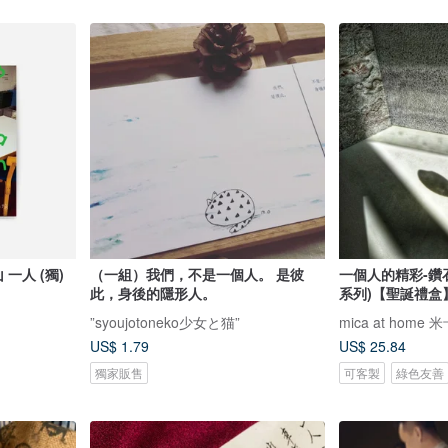
（一組）我們，不是一個人。 是彼
一個人的精彩-鑽
此，身後的隱形人。
系列)【聖誕禮盒
”syoujotoneko少女と猫”
mica at home
US$ 1.79
US$ 25.84
獨家販售
可客製
綠色友善