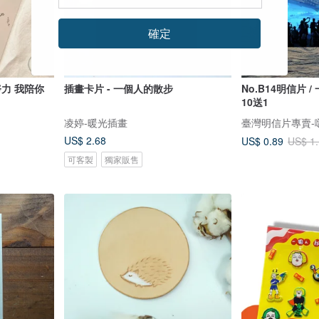
確定
力 我陪你
插畫卡片 - 一個人的散步
No.B14明信片 /
10送1
凌婷-暖光插畫
US$ 2.68
US$ 0.89
US$ 1
可客製
獨家販售