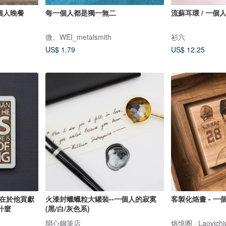
一個人晚餐
每一個人都是獨一無二
流蘇耳環 / 一個
微。WEI_metalsmith
衫六
US$ 1.79
US$ 12.25
值在於他貢獻
火漆封蠟蠟粒大罐裝--一個人的寂寞
客製化烙畫 - 一
什麼
(黑/白/灰色系)
開心鋼筆店
烙憶圈 · Laoyichi