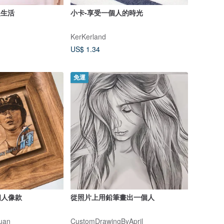
人生活
小卡-享受一個人的時光
KerKerland
US$ 1.34
免運
個人像款
從照片上用鉛筆畫出一個人
uan
CustomDrawingByApril