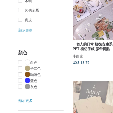
木頭
其他金屬
真皮
顯示更多
一個人的日常 輕復古鹽系日常和紙
PET 模切手帳 膠帶拼貼
顏色
小白家
US$ 13.75
白色
卡其色
咖啡色
藍色
灰色
顯示更多