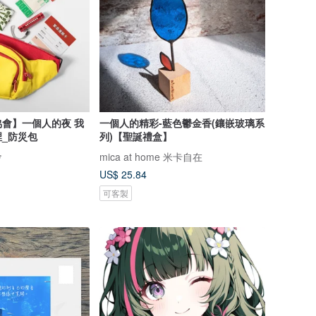
會】一個人的夜 我
一個人的精彩-藍色鬱金香(鑲嵌玻璃系
_防災包
列)【聖誕禮盒】
會
mica at home 米卡自在
US$ 25.84
可客製