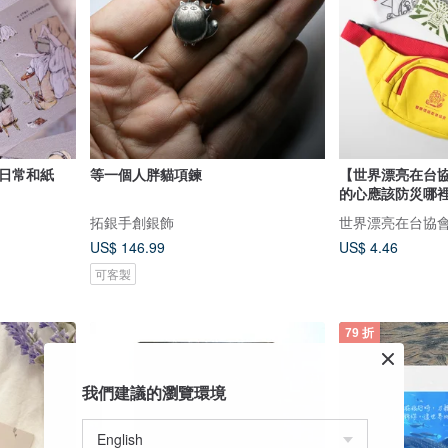
等一個人胖貓項鍊
【世界漂亮在台協
的心應該防災哪裡
拓銀手創銀飾
世界漂亮在台協
US$ 146.99
US$ 4.46
可客製
79 折
我們建議的瀏覽環境