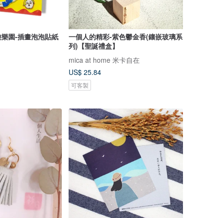
樂園-插畫泡泡貼紙
一個人的精彩-紫色鬱金香(鑲嵌玻璃系
列)【聖誕禮盒】
mica at home 米卡自在
US$ 25.84
可客製