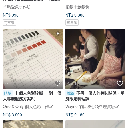
卓瑪愛象手作坊
拓銀手創銀飾
NT$ 990
NT$ 3,300
可客製
可客製
台北市
台北市
【 個人色彩診斷_一對一個
不再一個人的美味關係・單
體驗
體驗
人專屬服務方案B】
身限定料理課
One & Only 個人色彩工作室
Wayne 的口嗜心飛料理實驗室
NT$ 3,990
NT$ 2,180