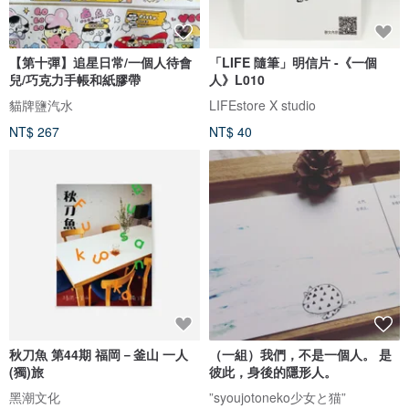
【第十彈】追星日常/一個人待會
「LIFE 隨筆」明信片 -《一個
兒/巧克力手帳和紙膠帶
人》L010
貓牌鹽汽水
LIFEstore X studio
NT$ 267
NT$ 40
秋刀魚 第44期 福岡－釜山 一人
（一組）我們，不是一個人。 是
(獨)旅
彼此，身後的隱形人。
黑潮文化
”syoujotoneko少女と猫”