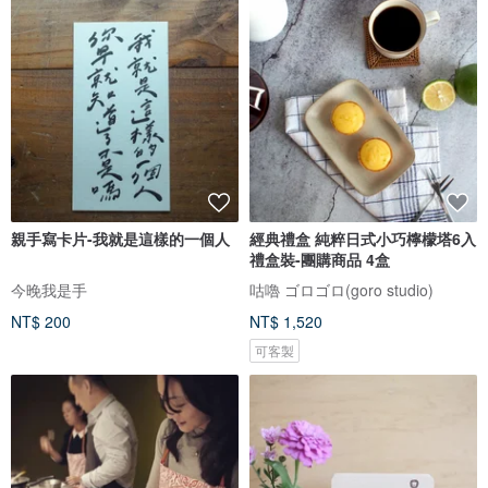
親手寫卡片-我就是這樣的一個人
經典禮盒 純粹日式小巧檸檬塔6入
禮盒裝-團購商品 4盒
今晚我是手
咕嚕 ゴロゴロ(goro studio)
NT$ 200
NT$ 1,520
可客製