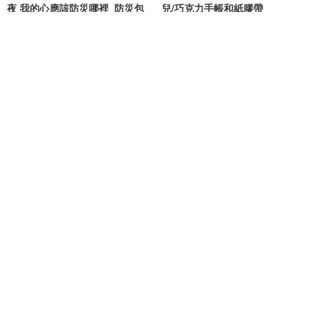
夜 我的心應該防災哪裡_防災包
兒/巧克力手帳和紙膠帶
世界漂亮在台協會
貓牌鹽汽水
NT$ 100
NT$ 267
一個人的精彩-藍色鬱金香(鑲嵌玻
一個人的精彩-紫色鬱金香(鑲嵌玻
璃系列)【聖誕禮盒】
璃系列)【聖誕禮盒】
mica at home 米卡自在
mica at home 米卡自在
NT$ 580
NT$ 580
可客製
可客製
72 折