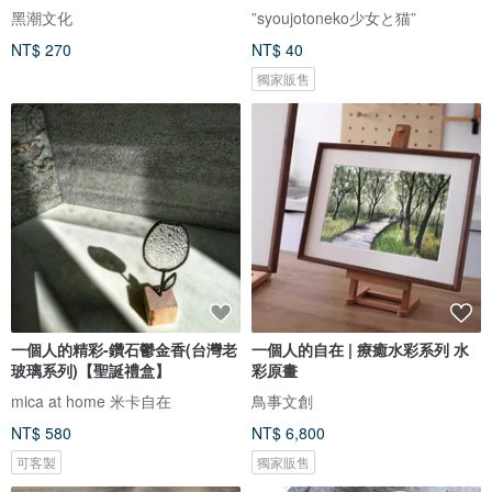
黑潮文化
”syoujotoneko少女と猫”
NT$ 270
NT$ 40
獨家販售
一個人的精彩-鑽石鬱金香(台灣老
一個人的自在 | 療癒水彩系列 水
玻璃系列)【聖誕禮盒】
彩原畫
mica at home 米卡自在
鳥事文創
NT$ 580
NT$ 6,800
可客製
獨家販售