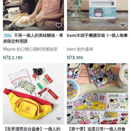
台北市
不再一個人的美味關係・單
kami木頭手機擴音箱 ∣一個人晚餐
體驗
身限定料理課
Wayne 的口嗜心飛料理實驗室
kami 創作森林
NT$ 2,180
NT$ 350
【世界漂亮在台協會】一個人的
【第十彈】追星日常/一個人待會