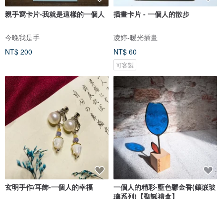
親手寫卡片-我就是這樣的一個人
插畫卡片 - 一個人的散步
今晚我是手
凌婷-暖光插畫
NT$ 200
NT$ 60
可客製
玄明手作/耳飾-一個人的幸福
一個人的精彩-藍色鬱金香(鑲嵌玻
璃系列)【聖誕禮盒】
玄明手作
mica at home 米卡自在