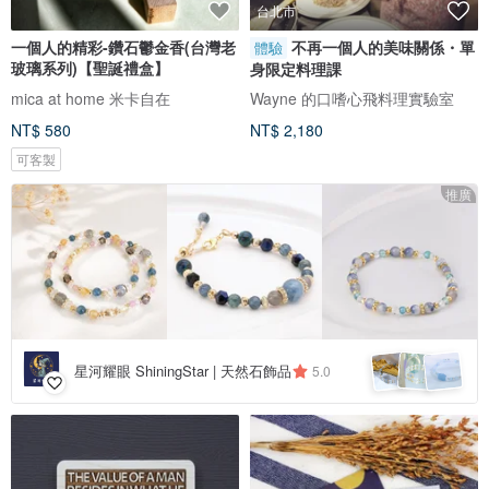
台北市
一個人的精彩-鑽石鬱金香(台灣老
不再一個人的美味關係・單
體驗
玻璃系列)【聖誕禮盒】
身限定料理課
mica at home 米卡自在
Wayne 的口嗜心飛料理實驗室
NT$ 580
NT$ 2,180
可客製
推廣
星河耀眼 ShiningStar | 天然石飾品
5.0