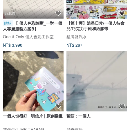
台北市
【 個人色彩診斷_一對一個
【第十彈】追星日常/一個人待會
體驗
兒/巧克力手帳和紙膠帶
人專屬服務方案B】
One & Only 個人色彩工作室
貓牌鹽汽水
NT$ 3,990
NT$ 267
一個人也很好 | 明信片 | 原創插畫
絮語 : 一個人
茶包先生 MR.TEABAG
顏奇藥局