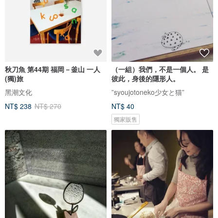
秋刀魚 第44期 福岡－釜山 一人
（一組）我們，不是一個人。 是
(獨)旅
彼此，身後的隱形人。
黑潮文化
”syoujotoneko少女と猫”
NT$ 238
NT$ 270
NT$ 40
獨家販售