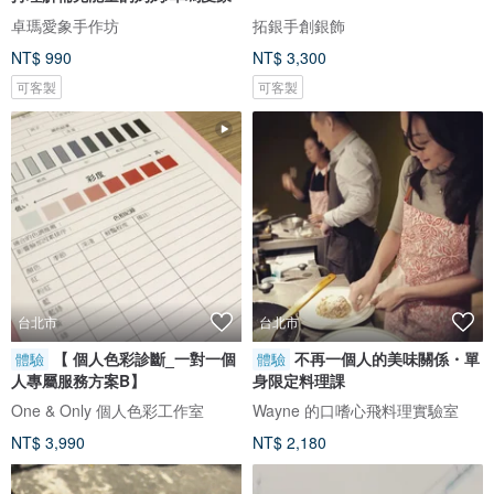
卓瑪愛象手作坊
拓銀手創銀飾
NT$ 990
NT$ 3,300
可客製
可客製
台北市
台北市
【 個人色彩診斷_一對一個
不再一個人的美味關係・單
體驗
體驗
人專屬服務方案B】
身限定料理課
One & Only 個人色彩工作室
Wayne 的口嗜心飛料理實驗室
NT$ 3,990
NT$ 2,180