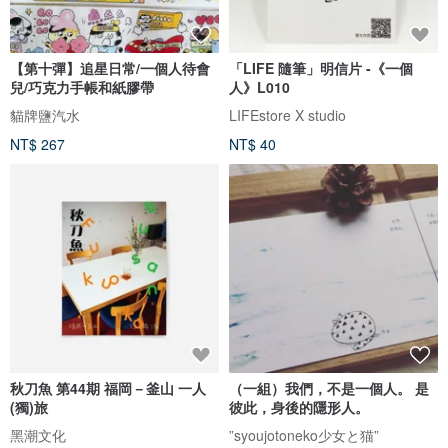
【第十彈】追星日常/一個人待會
「LIFE 隨筆」明信片 -《一個
兒/巧克力手帳和紙膠帶
人》L010
貓牌鹽汽水
LIFEstore X studio
NT$ 267
NT$ 40
秋刀魚 第44期 福岡－釜山 一人
（一組）我們，不是一個人。 是
(獨)旅
彼此，身後的隱形人。
黑潮文化
”syoujotoneko少女と猫”