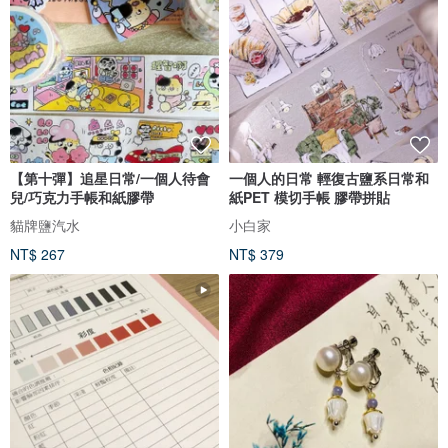
【第十彈】追星日常/一個人待會
一個人的日常 輕復古鹽系日常和
兒/巧克力手帳和紙膠帶
紙PET 模切手帳 膠帶拼貼
貓牌鹽汽水
小白家
NT$ 267
NT$ 379