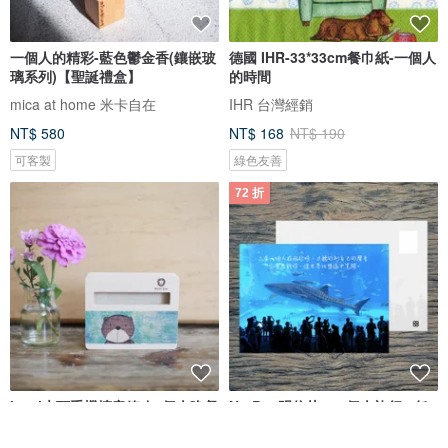
一個人的精彩-藍色鬱金香(鑲嵌玻
德國 IHR-33*33cm餐巾紙-一個人
璃系列)【聖誕禮盒】
的時間
mica at home 米卡自在
IHR 台灣經銷
NT$ 580
NT$ 168
NT$ 190
可客製
綠色友善
72 折
kami木頭手機擴音箱 ∣一個人晚餐
No.B14明信片 / 一個人旅行 / 任
選買10送1