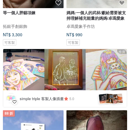
等一個人胖貓項鍊
媽媽:一個人的武林/獻給需要被支
持理解補充能量的媽媽/卓瑪愛象
拓銀手創銀飾
卓瑪愛象手作坊
NT$ 3,300
NT$ 990
可客製
可客製
推廣
4
+
simple triple 客製人像插畫
5.0
88 折