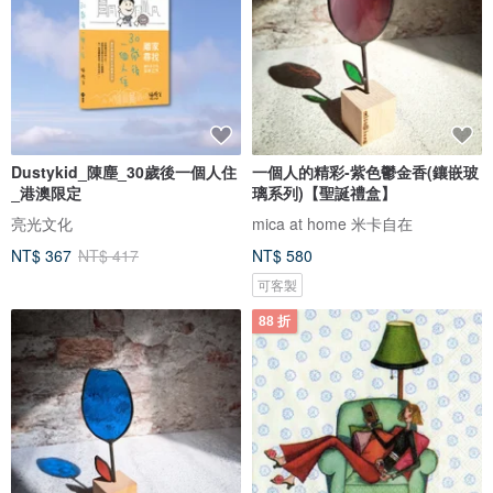
Dustykid_陳塵_30歲後一個人住
一個人的精彩-紫色鬱金香(鑲嵌玻
_港澳限定
璃系列)【聖誕禮盒】
亮光文化
mica at home 米卡自在
NT$ 367
NT$ 417
NT$ 580
可客製
88 折