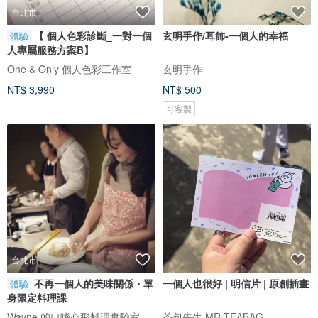
台北市
【 個人色彩診斷_一對一個
玄明手作/耳飾-一個人的幸福
體驗
人專屬服務方案B】
One & Only 個人色彩工作室
玄明手作
NT$ 3,990
NT$ 500
可客製
台北市
不再一個人的美味關係・單
一個人也很好 | 明信片 | 原創插畫
體驗
身限定料理課
Wayne 的口嗜心飛料理實驗室
茶包先生 MR.TEABAG