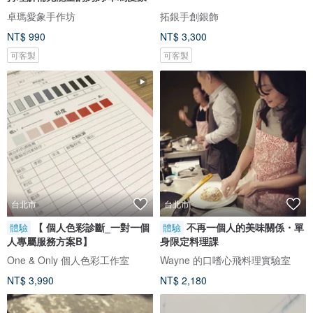
卓瑪愛象手作坊
拓銀手創銀飾
NT$ 990
NT$ 3,300
可客製
可客製
台北市
台北市
【 個人色彩診斷_一對一個
不再一個人的美味關係・單
體驗
體驗
人專屬服務方案B】
身限定料理課
One & Only 個人色彩工作室
Wayne 的口嗜心飛料理實驗室
NT$ 3,990
NT$ 2,180