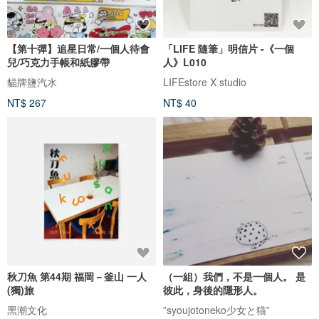
【第十彈】追星日常/一個人待會
「LIFE 隨筆」明信片 -《一個
兒/巧克力手帳和紙膠帶
人》L010
貓牌鹽汽水
LIFEstore X studio
NT$ 267
NT$ 40
秋刀魚 第44期 福岡－釜山 一人
（一組）我們，不是一個人。 是
(獨)旅
彼此，身後的隱形人。
黑潮文化
”syoujotoneko少女と猫”