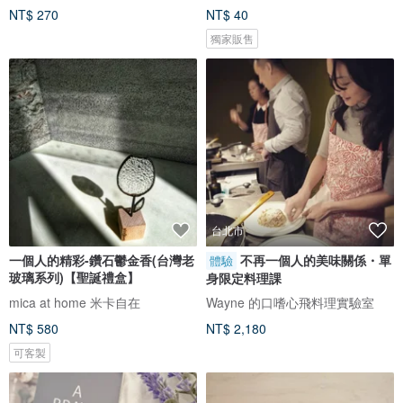
NT$ 270
NT$ 40
獨家販售
台北市
一個人的精彩-鑽石鬱金香(台灣老
不再一個人的美味關係・單
體驗
玻璃系列)【聖誕禮盒】
身限定料理課
mica at home 米卡自在
Wayne 的口嗜心飛料理實驗室
NT$ 580
NT$ 2,180
可客製