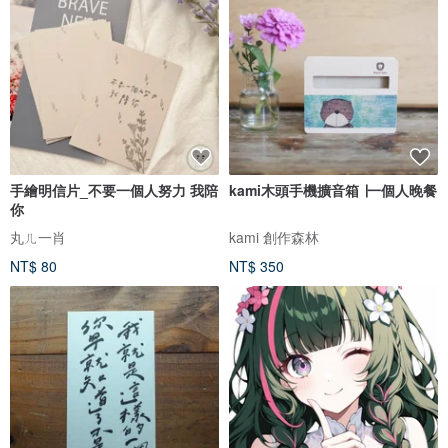
手繪明信片_不要一個人努力 我陪
kami木頭手機擴音箱 ∣一個人晚餐
你
丸ㄦ一肖
kami 創作森林
NT$ 80
NT$ 350