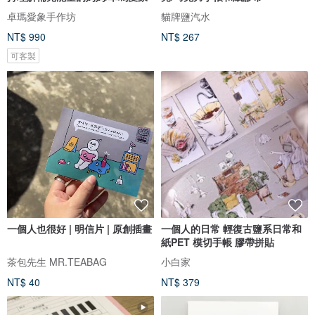
卓瑪愛象手作坊
貓牌鹽汽水
NT$ 990
NT$ 267
可客製
一個人也很好 | 明信片 | 原創插畫
一個人的日常 輕復古鹽系日常和
紙PET 模切手帳 膠帶拼貼
茶包先生 MR.TEABAG
小白家
NT$ 40
NT$ 379