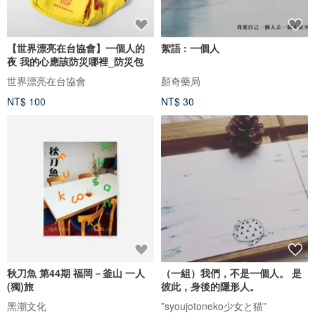
【世界漂亮在台協會】一個人的
絮語 : 一個人
夜 我的心應該防災哪裡_防災包
世界漂亮在台協會
顏奇藥局
NT$ 100
NT$ 30
秋刀魚 第44期 福岡－釜山 一人
（一組）我們，不是一個人。 是
(獨)旅
彼此，身後的隱形人。
黑潮文化
”syoujotoneko少女と猫”