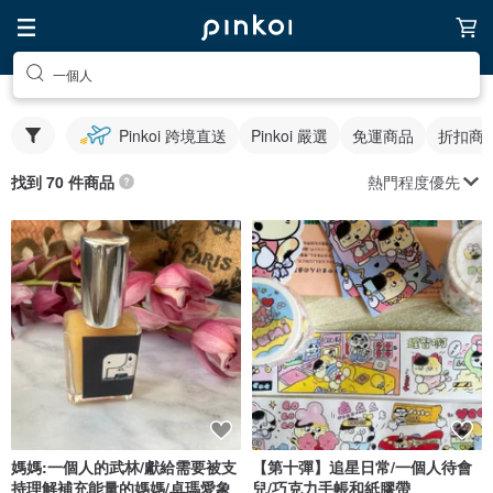
一個人
Pinkoi 跨境直送
Pinkoi 嚴選
免運商品
折扣商
熱門程度優先
找到 70 件商品
媽媽:一個人的武林/獻給需要被支
【第十彈】追星日常/一個人待會
持理解補充能量的媽媽/卓瑪愛象
兒/巧克力手帳和紙膠帶