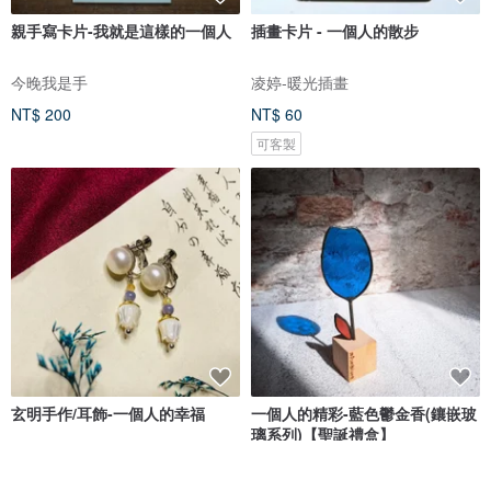
親手寫卡片-我就是這樣的一個人
插畫卡片 - 一個人的散步
今晚我是手
凌婷-暖光插畫
NT$ 200
NT$ 60
可客製
玄明手作/耳飾-一個人的幸福
一個人的精彩-藍色鬱金香(鑲嵌玻
璃系列)【聖誕禮盒】
玄明手作
mica at home 米卡自在