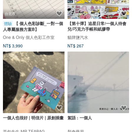
台北市
【 個人色彩診斷_一對一個
【第十彈】追星日常/一個人待會
體驗
兒/巧克力手帳和紙膠帶
人專屬服務方案B】
One & Only 個人色彩工作室
貓牌鹽汽水
NT$ 3,990
NT$ 267
一個人也很好 | 明信片 | 原創插畫
絮語 : 一個人
茶包先生 MR.TEABAG
顏奇藥局