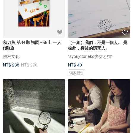
秋刀魚 第44期 福岡－釜山 一人
（一組）我們，不是一個人。 是
(獨)旅
彼此，身後的隱形人。
黑潮文化
”syoujotoneko少女と猫”
NT$ 238
NT$ 270
NT$ 40
獨家販售