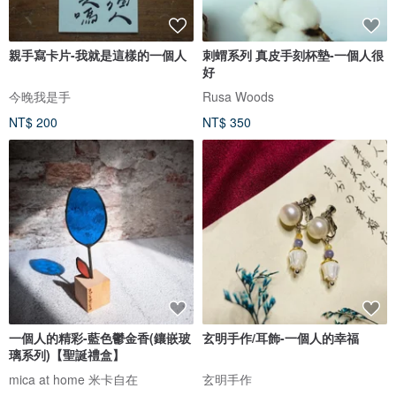
親手寫卡片-我就是這樣的一個人
刺蝟系列 真皮手刻杯墊-一個人很
好
今晚我是手
Rusa Woods
NT$ 200
NT$ 350
一個人的精彩-藍色鬱金香(鑲嵌玻
玄明手作/耳飾-一個人的幸福
璃系列)【聖誕禮盒】
mica at home 米卡自在
玄明手作