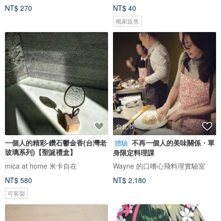
NT$ 270
NT$ 40
獨家販售
台北市
一個人的精彩-鑽石鬱金香(台灣老
不再一個人的美味關係・單
體驗
玻璃系列)【聖誕禮盒】
身限定料理課
mica at home 米卡自在
Wayne 的口嗜心飛料理實驗室
NT$ 580
NT$ 2,180
可客製