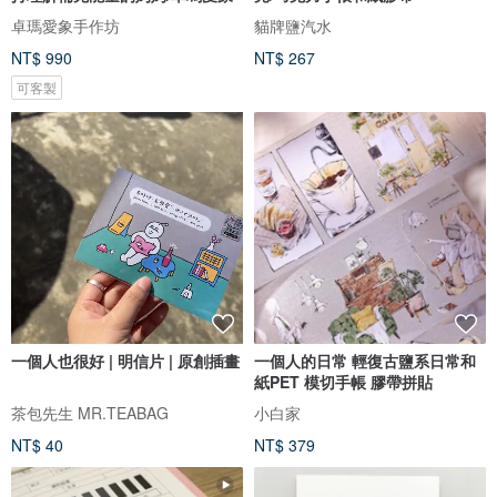
卓瑪愛象手作坊
貓牌鹽汽水
NT$ 990
NT$ 267
可客製
一個人也很好 | 明信片 | 原創插畫
一個人的日常 輕復古鹽系日常和
紙PET 模切手帳 膠帶拼貼
茶包先生 MR.TEABAG
小白家
NT$ 40
NT$ 379