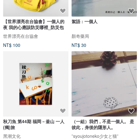
【世界漂亮在台協會】一個人的
絮語 : 一個人
夜 我的心應該防災哪裡_防災包
世界漂亮在台協會
顏奇藥局
NT$ 100
NT$ 30
秋刀魚 第44期 福岡－釜山 一人
（一組）我們，不是一個人。 是
(獨)旅
彼此，身後的隱形人。
黑潮文化
”syoujotoneko少女と猫”