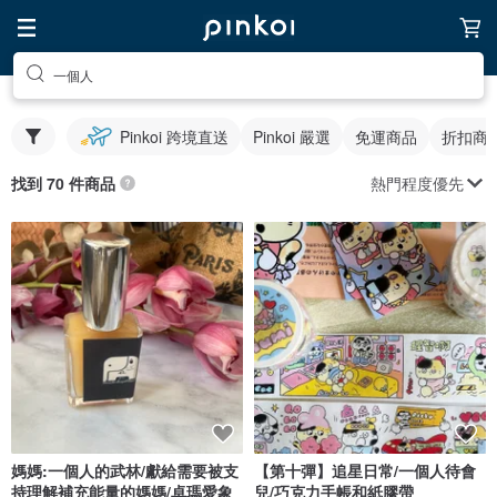
一個人
Pinkoi 跨境直送
Pinkoi 嚴選
免運商品
折扣商
熱門程度優先
找到 70 件商品
媽媽:一個人的武林/獻給需要被支
【第十彈】追星日常/一個人待會
持理解補充能量的媽媽/卓瑪愛象
兒/巧克力手帳和紙膠帶