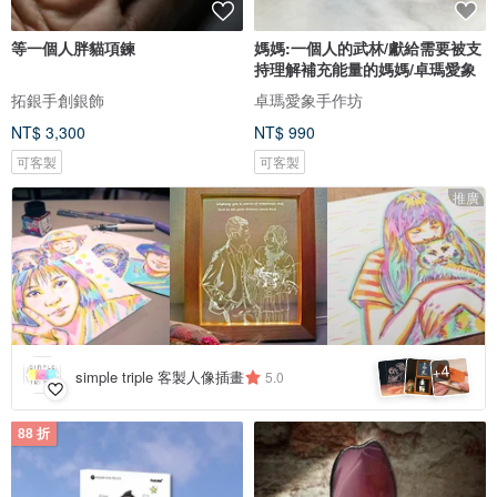
等一個人胖貓項鍊
媽媽:一個人的武林/獻給需要被支
持理解補充能量的媽媽/卓瑪愛象
拓銀手創銀飾
卓瑪愛象手作坊
NT$ 3,300
NT$ 990
可客製
可客製
推廣
4
+
simple triple 客製人像插畫
5.0
88 折