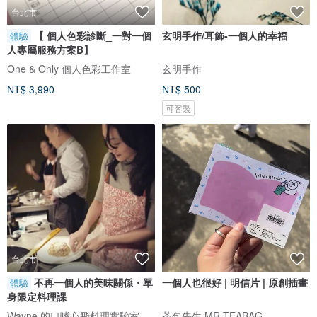
台北市
【 個人色彩診斷_一對一個
玄明手作/耳飾-一個人的幸福
體驗
人專屬服務方案B】
One & Only 個人色彩工作室
玄明手作
NT$ 3,990
NT$ 500
可客製
台北市
不再一個人的美味關係・單
一個人也很好 | 明信片 | 原創插畫
體驗
身限定料理課
Wayne 的口嗜心飛料理實驗室
茶包先生 MR.TEABAG