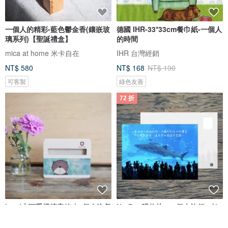
一個人的精彩-藍色鬱金香(鑲嵌玻
德國 IHR-33*33cm餐巾紙-一個人
璃系列)【聖誕禮盒】
的時間
mica at home 米卡自在
IHR 台灣經銷
NT$ 580
NT$ 168
NT$ 190
可客製
綠色友善
72 折
kami木頭手機擴音箱 ∣一個人晚餐
No.B14明信片 / 一個人旅行 / 任
選買10送1