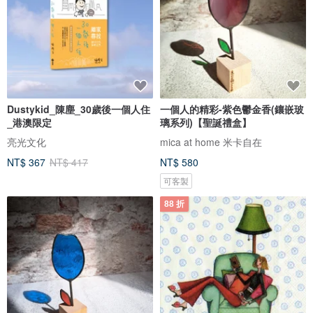
Dustykid_陳塵_30歲後一個人住
一個人的精彩-紫色鬱金香(鑲嵌玻
_港澳限定
璃系列)【聖誕禮盒】
亮光文化
mica at home 米卡自在
NT$ 367
NT$ 417
NT$ 580
可客製
88 折