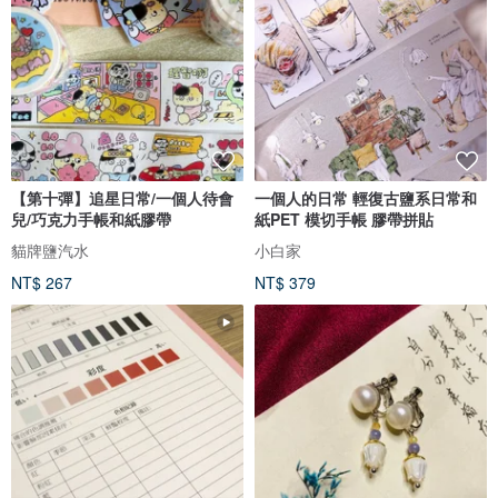
【第十彈】追星日常/一個人待會
一個人的日常 輕復古鹽系日常和
兒/巧克力手帳和紙膠帶
紙PET 模切手帳 膠帶拼貼
貓牌鹽汽水
小白家
NT$ 267
NT$ 379