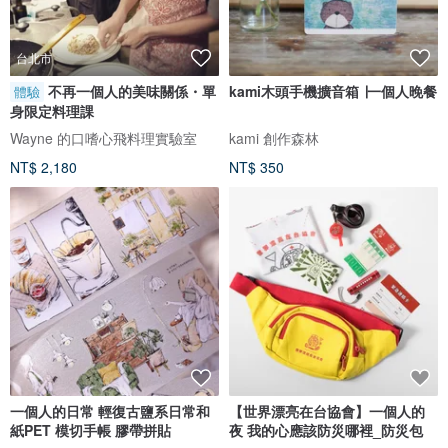
台北市
不再一個人的美味關係・單
kami木頭手機擴音箱 ∣一個人晚餐
體驗
身限定料理課
Wayne 的口嗜心飛料理實驗室
kami 創作森林
NT$ 2,180
NT$ 350
一個人的日常 輕復古鹽系日常和
【世界漂亮在台協會】一個人的
紙PET 模切手帳 膠帶拼貼
夜 我的心應該防災哪裡_防災包