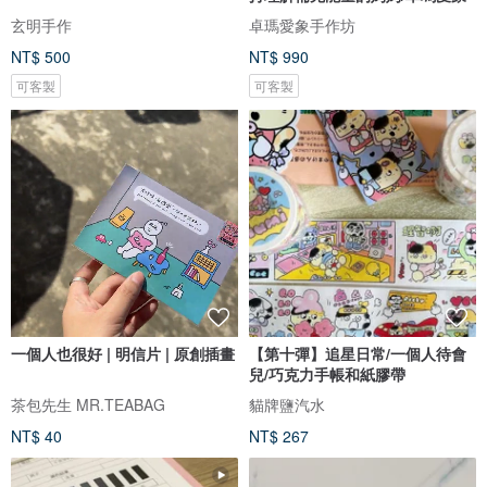
玄明手作
卓瑪愛象手作坊
NT$ 500
NT$ 990
可客製
可客製
一個人也很好 | 明信片 | 原創插畫
【第十彈】追星日常/一個人待會
兒/巧克力手帳和紙膠帶
茶包先生 MR.TEABAG
貓牌鹽汽水
NT$ 40
NT$ 267