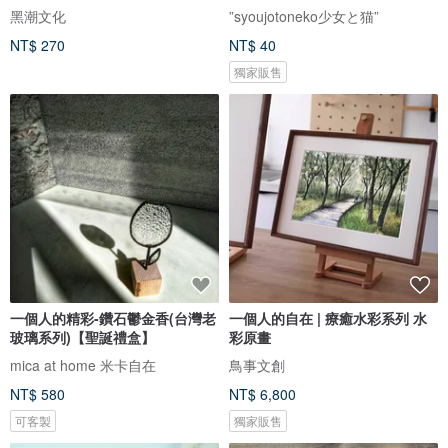
黑潮文化
”syoujotoneko少女と猫”
NT$ 270
NT$ 40
獨家販售
一個人的精彩-鑽石鬱金香(台灣老
一個人的自在 | 療癒水彩系列 水
玻璃系列)【聖誕禮盒】
彩原畫
mica at home 米卡自在
鳥事文創
NT$ 580
NT$ 6,800
可客製
獨家販售