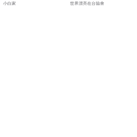
小白家
世界漂亮在台協會
NT$ 379
NT$ 100
一個人的精彩-紫色鬱金香(鑲嵌玻
一個人的精彩-藍色鬱金香(鑲嵌玻
璃系列)【聖誕禮盒】
璃系列)【聖誕禮盒】
mica at home 米卡自在
mica at home 米卡自在
NT$ 580
NT$ 580
可客製
可客製