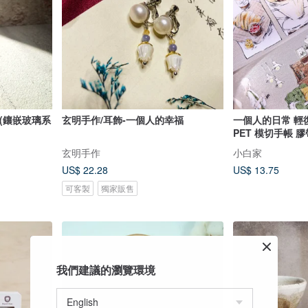
(鑲嵌玻璃系
玄明手作/耳飾-一個人的幸福
一個人的日常 輕復古鹽系日常和紙
PET 模切手帳 
玄明手作
小白家
US$ 22.28
US$ 13.75
可客製
獨家販售
我們建議的瀏覽環境