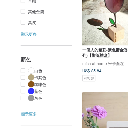
木頭
其他金屬
真皮
顯示更多
一個人的精彩-紫色鬱金香
列)【聖誕禮盒】
顏色
mica at home 米卡自在
US$ 25.84
白色
卡其色
可客製
咖啡色
藍色
灰色
顯示更多