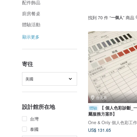
配件飾品
廚房餐桌
找到 70 件 “
一個人
” 商品
體驗活動
顯示更多
寄往
美國
台北市
設計館所在地
【 個人色彩診斷_
體驗
屬服務方案B】
台灣
One & Only 個人色彩工
泰國
US$ 131.65