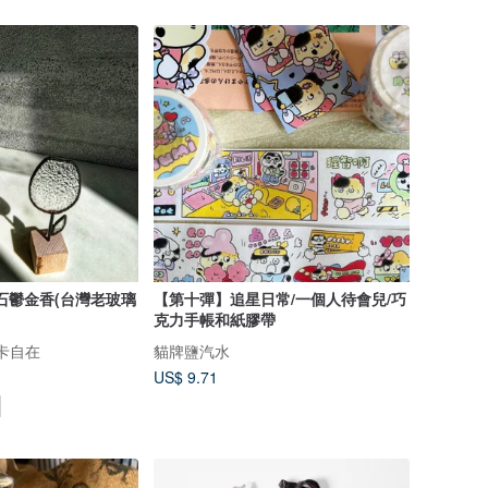
石鬱金香(台灣老玻璃
【第十彈】追星日常/一個人待會兒/巧
】
克力手帳和紙膠帶
 米卡自在
貓牌鹽汽水
US$ 9.71