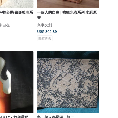
色鬱金香(鑲嵌玻璃系
一個人的自在 | 療癒水彩系列 水彩原
畫
 米卡自在
鳥事文創
US$ 302.89
獨家販售
ARTY - 妙趣靈動
每一個人都是獨一無二