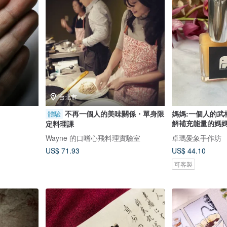
台北市
不再一個人的美味關係・單身限
媽媽:一個人的武
體驗
解補充能量的媽媽
定料理課
Wayne 的口嗜心飛料理實驗室
卓瑪愛象手作坊
US$ 71.93
US$ 44.10
可客製