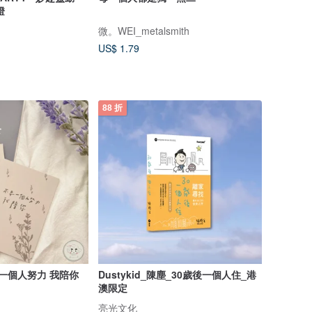
燈
微。WEI_metalsmith
US$ 1.79
88 折
一個人努力 我陪你
Dustykid_陳塵_30歲後一個人住_港
澳限定
亮光文化