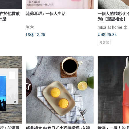
值在於他貢獻
流蘇耳環 / 一個人生活
一個人的精彩-紅
什麼
列)【聖誕禮盒】
衫六
mica at home
US$ 12.25
US$ 25.84
可客製
行 / 任選買
經典禮盒 純粹日式小巧檸檬塔6入禮
舞焱 - 一個人的 P