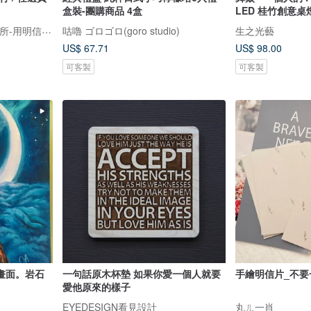
盒裝-團購商品 4盒
LED 桂竹創意桌
臺灣明信片專賣-啵島製研所-用明信片點亮臺灣
咕嚕 ゴロゴロ(goro studio)
生之光藝
US$ 67.71
US$ 98.00
可客製
可客製
畫面。岩石
一句話原木杯墊 如果你愛一個人就要
手繪明信片_不要
愛他原來的樣子
EYEDESIGN看見設計
丸ㄦ一肖