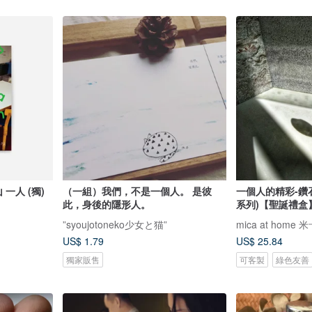
（一組）我們，不是一個人。 是彼
一個人的精彩-鑽
此，身後的隱形人。
系列)【聖誕禮盒
”syoujotoneko少女と猫”
mica at home
US$ 1.79
US$ 25.84
獨家販售
可客製
綠色友善