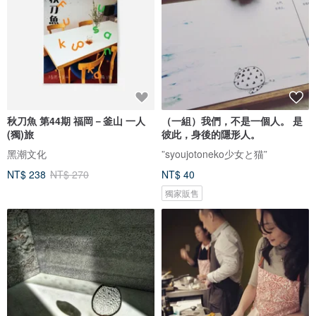
秋刀魚 第44期 福岡－釜山 一人
（一組）我們，不是一個人。 是
(獨)旅
彼此，身後的隱形人。
黑潮文化
”syoujotoneko少女と猫”
NT$ 238
NT$ 270
NT$ 40
獨家販售