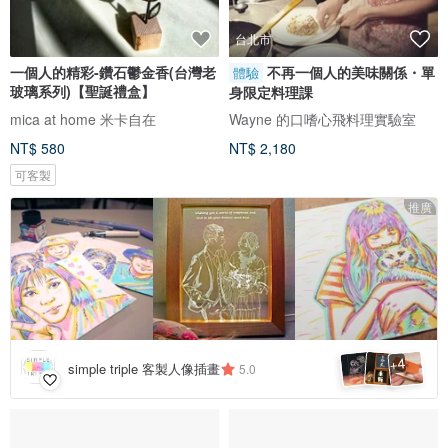
台北市
一個人的精彩-鑽石鬱金香(台灣老
不再一個人的美味關係・單
體驗
玻璃系列)【聖誕禮盒】
身限定料理課
mica at home 米卡自在
Wayne 的口嗜心飛料理實驗室
NT$ 580
NT$ 2,180
可客製
推廣
4
+
simple triple 客製人像插畫
5.0