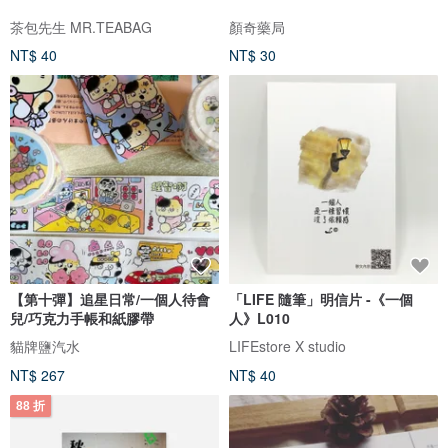
茶包先生 MR.TEABAG
顏奇藥局
NT$ 40
NT$ 30
【第十彈】追星日常/一個人待會
「LIFE 隨筆」明信片 -《一個
兒/巧克力手帳和紙膠帶
人》L010
貓牌鹽汽水
LIFEstore X studio
NT$ 267
NT$ 40
88 折