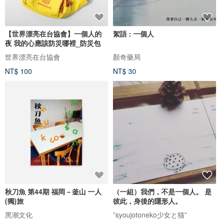
【世界漂亮在台協會】一個人的
絮語 : 一個人
夜 我的心應該防災哪裡_防災包
世界漂亮在台協會
顏奇藥局
NT$ 100
NT$ 30
秋刀魚 第44期 福岡－釜山 一人
（一組）我們，不是一個人。 是
(獨)旅
彼此，身後的隱形人。
黑潮文化
”syoujotoneko少女と猫”