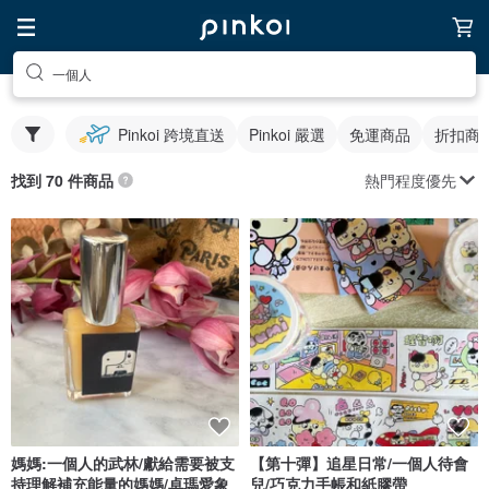
一個人
Pinkoi 跨境直送
Pinkoi 嚴選
免運商品
折扣商
熱門程度優先
找到 70 件商品
媽媽:一個人的武林/獻給需要被支
【第十彈】追星日常/一個人待會
持理解補充能量的媽媽/卓瑪愛象
兒/巧克力手帳和紙膠帶