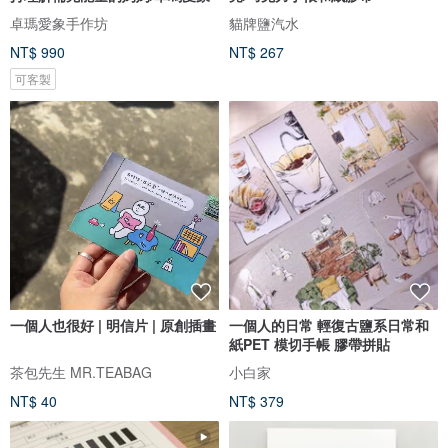
卓瑪愛象手作坊
貓牌鹽汽水
NT$ 990
NT$ 267
可客製
一個人也很好 | 明信片 | 原創插畫
一個人的日常 輕復古鹽系日常和
紙PET 模切手帳 膠帶拼貼
茶包先生 MR.TEABAG
小白家
NT$ 40
NT$ 379