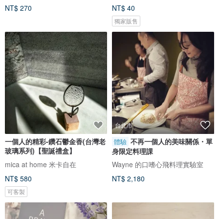
NT$ 270
NT$ 40
獨家販售
台北市
一個人的精彩-鑽石鬱金香(台灣老
不再一個人的美味關係・單
體驗
玻璃系列)【聖誕禮盒】
身限定料理課
mica at home 米卡自在
Wayne 的口嗜心飛料理實驗室
NT$ 580
NT$ 2,180
可客製