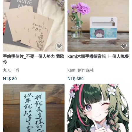
手繪明信片_不要一個人努力 我陪
kami木頭手機擴音箱 ∣一個人晚餐
你
丸ㄦ一肖
kami 創作森林
NT$ 80
NT$ 350