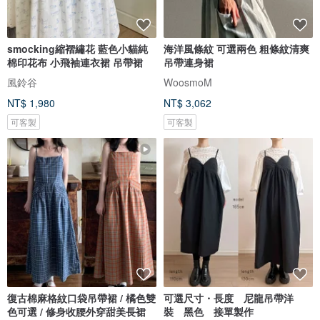
smocking縮褶繡花 藍色小貓純
海洋風條紋 可選兩色 粗條紋清爽
棉印花布 小飛袖連衣裙 吊帶裙
吊帶連身裙
風鈴谷
WoosmoM
NT$ 1,980
NT$ 3,062
可客製
可客製
復古棉麻格紋口袋吊帶裙 / 橘色雙
可選尺寸・長度 尼龍吊帶洋
色可選 / 修身收腰外穿甜美長裙
裝 黑色 接單製作