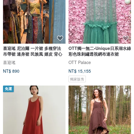
喜迎瑤 尼泊爾 一片裙 多種穿法
OTT獨一無二•Unique日系湖水綠
吊帶裙 連身裙 民族風 嬉皮 背心
彩色珠刺繡透視網布連衣裙
喜迎瑤
OTT Palace
NT$ 890
NT$ 15,155
獨家販售
免運