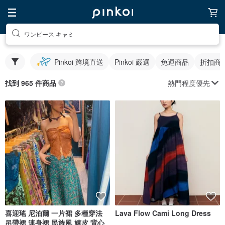
ワンピース キャミ
Pinkoi 跨境直送
Pinkoi 嚴選
免運商品
折扣商
熱門程度優先
找到 965 件商品
喜迎瑤 尼泊爾 一片裙 多種穿法
Lava Flow Cami Long Dress
吊帶裙 連身裙 民族風 嬉皮 背心