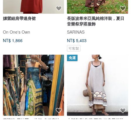
嫘縈細肩帶連身裙
長版波希米亞風純棉洋裝，夏日
音樂祭穿搭服飾
On One's Own
SARINAS
NT$ 1,866
NT$ 5,403
可客製
免運
喜迎瑤 尼泊爾 一片裙 多種穿法
木版印刷 印花 亞麻 細肩帶洋裝
吊帶裙 連身裙 民族風 嬉皮 背心