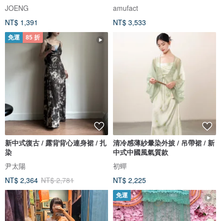
JOENG
amufact
NT$ 1,391
NT$ 3,533
免運
85 折
新中式復古 / 露背背心連身裙 / 扎
清冷感薄紗暈染外披 / 吊帶裙 / 新
染
中式中國風氣質款
尹太陽
初蟬
NT$ 2,364
NT$ 2,781
NT$ 2,225
免運