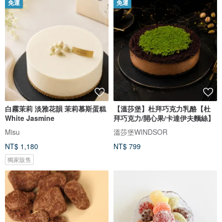
免運
免運
白霧茉莉 淡雅花韻 茉莉慕斯蛋糕
【溫莎堡】杜拜巧克力乳酪【杜
White Jasmine
拜巧克力/開心果/卡達伊夫麵絲】
Misu
溫莎堡WINDSOR
NT$ 1,180
NT$ 799
獨家販售