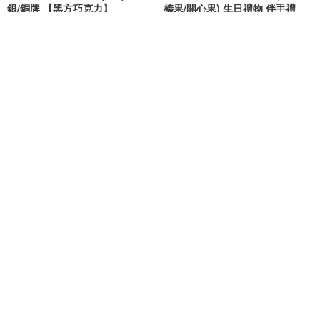
銀/銅牌 【黑方巧克力】
榛果/開心果) 生日禮物 伴手禮
黑方巧克力
菓本多田手作烘焙
NT$ 950
NT$ 330
可客製
炭焙烏龍茶薄片夾心巧克力(12入/
巧克力水果蛋糕
盒) -Cona's妮娜巧克力
Tuxedo Cat Handmade 塔西躲貓貓工作室
Cona's妮娜巧克力
NT$ 299
NT$ 1,000
可客製