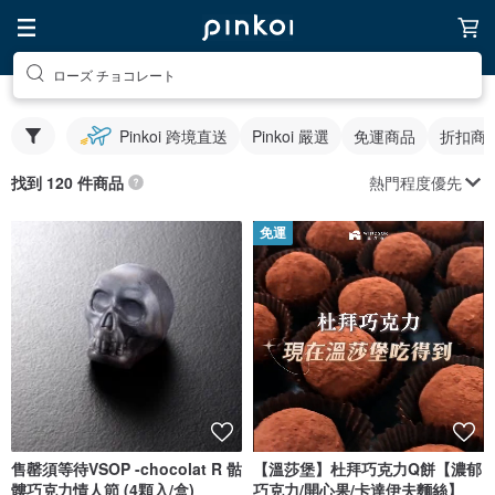
ローズ チョコレート
Pinkoi 跨境直送
Pinkoi 嚴選
免運商品
折扣商
熱門程度優先
找到 120 件商品
免運
售罄須等待VSOP -chocolat R 骷
【溫莎堡】杜拜巧克力Q餅【濃郁
髏巧克力情人節 (4顆入/盒)
巧克力/開心果/卡達伊夫麵絲】