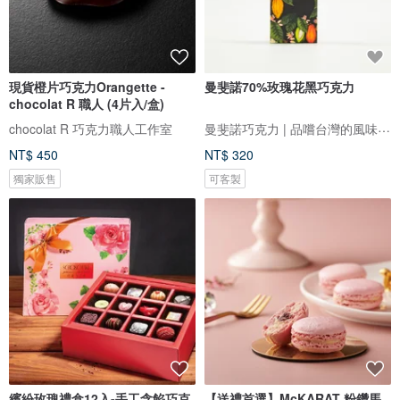
現貨橙片巧克力Orangette -
曼斐諾70%玫瑰花黑巧克力
chocolat R 職人 (4片入/盒)
曼斐諾巧克力 | 品嚐台灣的風味，從一片巧克力開始
chocolat R 巧克力職人工作室
NT$ 450
NT$ 320
獨家販售
可客製
繽紛玫瑰禮盒12入-手工含餡巧克
【送禮首選】McKARAT 粉鑽馬