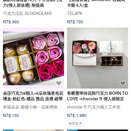
力(情人節送禮) 附提袋
卡龍 6入/盒
巧克力澐莊 SCHOKOLAKE
TELAPA
NT$ 960
NT$ 730
金莎巧克力6顆入+6朵玫瑰香皂花
售罄需等待花與巧克力 BORN TO
禮盒-粉紅色-禮品 獎品 送禮 緞帶
LOVE -chocolat R 情人節限定
幸福朵朵 婚禮小物・花束禮物
chocolat R 巧克力職人工作室
NT$ 150
NT$ 1,980
獨家販售