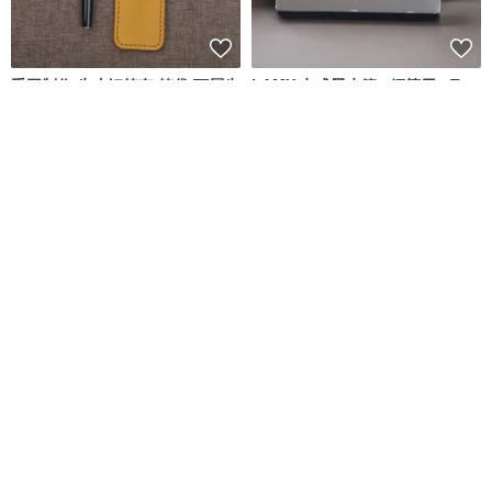
手工制作 牛皮钢笔套 笔袋 頭層牛
LAMY 卡式墨水管 / 鋼筆用 - T10
皮 万宝龙 威迪文 凌美 派克 英雄
- 三入一組
Namiki 筆袋 单支筆套 禮物 礼品
HENING
LAMY TAIWAN 官方旗艦館
NT$ 479
NT$ 360
獨家販售
免運
免運
【雷雕刻字】 鋼筆 鐵禮盒 /
ARTEX x 故宮 招財進寶鋼筆禮盒
SAFARI 系列 - 多彩選 02