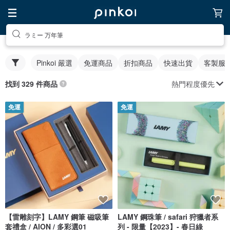
ラミー 万年筆
Pinkoi 嚴選
免運商品
折扣商品
快速出貨
客製服
熱門程度優先
找到 329 件商品
免運
免運
【雷雕刻字】LAMY 鋼筆 磁吸筆
LAMY 鋼珠筆 / safari 狩獵者系
套禮盒 / AION / 多彩選01
列 - 限量【2023】- 春日綠