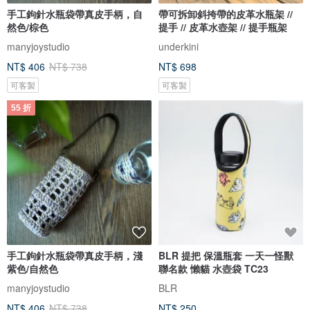
手工鉤針水瓶袋帶真皮手柄，自
帶可拆卸斜挎帶的皮革水瓶架 //
然色/棕色
提手 // 皮革水壺架 // 提手瓶架
manyjoystudio
underkini
NT$ 406
NT$ 738
NT$ 698
可客製
可客製
55 折
手工鉤針水瓶袋帶真皮手柄，淺
BLR 提把 保溫瓶套 一天一怪獸
紫色/自然色
聯名款 懶貓 水壺袋 TC23
manyjoystudio
BLR
NT$ 406
NT$ 738
NT$ 250