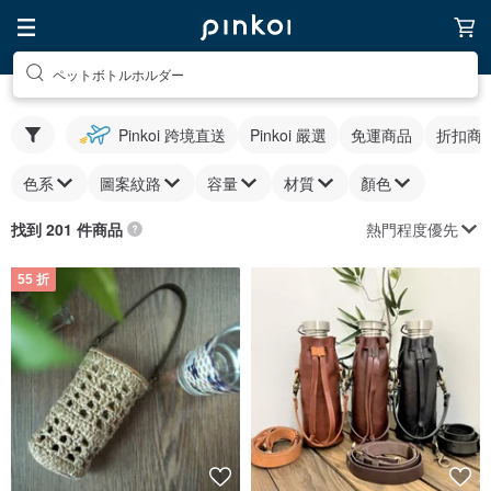
ペットボトルホルダー
Pinkoi 跨境直送
Pinkoi 嚴選
免運商品
折扣商
色系
圖案紋路
容量
材質
顏色
熱門程度優先
找到 201 件商品
55 折