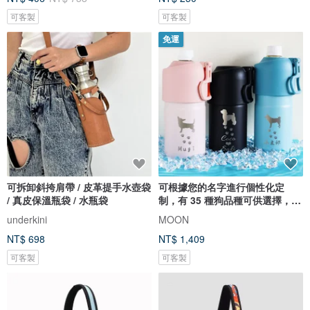
可客製
可客製
免運
可拆卸斜挎肩帶 / 皮革提手水壺袋
可根據您的名字進行個性化定
/ 真皮保溫瓶袋 / 水瓶袋
制，有 35 種狗品種可供選擇，爪
子印記，含手柄，塑料瓶架，冷
underkini
MOON
飲或暖飲，兼容 500 毫升至 650
NT$ 698
NT$ 1,409
毫升
可客製
可客製