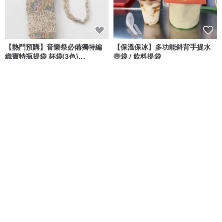
【熱門預購】音樂祭必備獨特編
【保溫保冰】多功能斜背手提水
織寶特瓶提袋 杯袋(3色)
壺袋 / 飲料提袋
NSRP5112
Saibaba Ethnique
一加一手感生活
NT$ 420
NT$ 890
可客製
85 折
買五送一 Matchwood Bottle
【厚挺莫蘭迪】加高款 防水 水壺