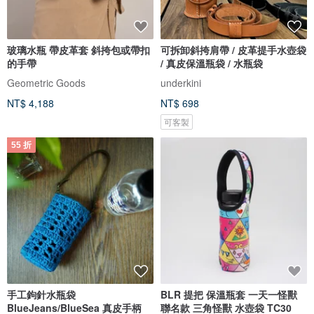
玻璃水瓶 帶皮革套 斜挎包或帶扣
可拆卸斜挎肩帶 / 皮革提手水壺袋
的手帶
/ 真皮保溫瓶袋 / 水瓶袋
Geometric Goods
underkini
NT$ 4,188
NT$ 698
可客製
55 折
手工鉤針水瓶袋
BLR 提把 保溫瓶套 一天一怪獸
BlueJeans/BlueSea 真皮手柄
聯名款 三角怪獸 水壺袋 TC30