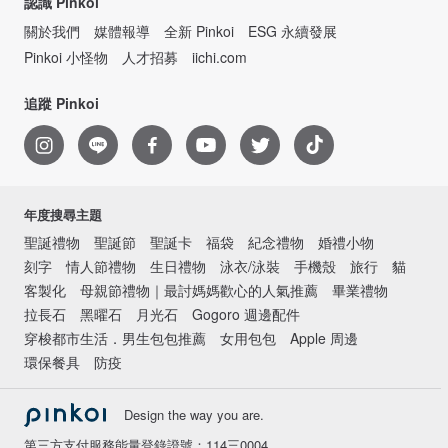
認識 Pinkoi
關於我們
媒體報導
全新 Pinkoi
ESG 永續發展
Pinkoi 小怪物
人才招募
iichi.com
追蹤 Pinkoi
年度搜尋主題
聖誕禮物
聖誕節
聖誕卡
福袋
紀念禮物
婚禮小物
刻字
情人節禮物
生日禮物
泳衣/泳裝
手機殼
旅行
貓
客製化
母親節禮物｜最討媽媽歡心的人氣推薦
畢業禮物
拉長石
黑曜石
月光石
Gogoro 週邊配件
穿梭都市生活．男生包包推薦
女用包包
Apple 周邊
環保餐具
防疫
Design the way you are.
第三方支付服務能量登錄證號：114三0004