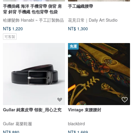
手機掛繩 海洋 手機背帶 側背 肩
手工編織腰帶
背 斜背 手機繩 包包背帶 包袋
哈娜髮飾 Hanabi ~ 手工訂製飾品
花見日常｜Daily Art Studio
NT$ 1,220
NT$ 1,300
可客製
免運
Gullar 純素皮帶 領銜_用心之究
Vintage 束腰腰封
Gullar 葛樂鞋履
blackbird
NT$ 880
NT$ 1,669