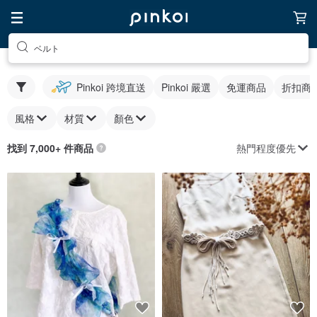
ベルト
Pinkoi 跨境直送
Pinkoi 嚴選
免運商品
折扣商
風格
材質
顏色
熱門程度優先
找到 7,000+ 件商品