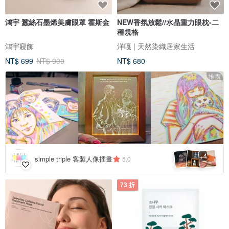
鴻宇 蠶絲石墨烯美膚眼罩 霍斯金
NEW香氛放鬆//水晶重力眼枕-二
種規格
鴻宇寢飾
洋嘎 | 天然染織居家生活
NT$ 699
NT$ 990
NT$ 680
推廣
4
+
simple triple 客製人像插畫
5.0
73 折