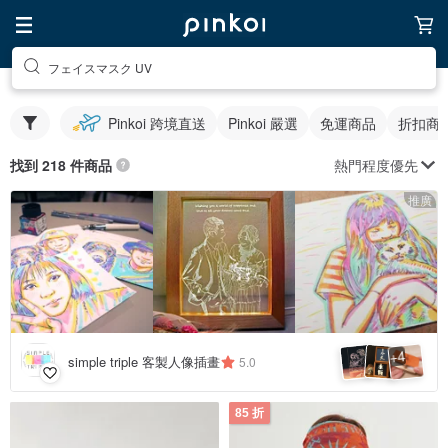
フェイスマスク UV
Pinkoi 跨境直送
Pinkoi 嚴選
免運商品
折扣商
熱門程度優先
找到 218 件商品
推廣
4
+
simple triple 客製人像插畫
5.0
85 折