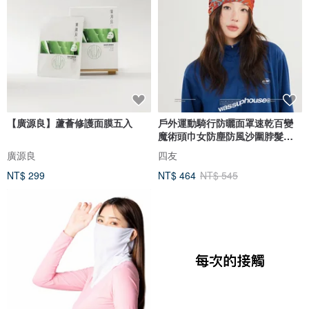
【廣源良】蘆薈修護面膜五入
戶外運動騎行防曬面罩速乾百變
魔術頭巾女防塵防風沙圍脖髮帶
脖套
廣源良
四友
NT$ 299
NT$ 464
NT$ 545