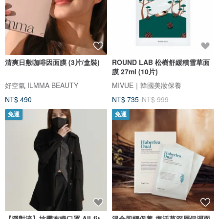
清爽日敷咖啡因面膜 (3片/盒裝)
ROUND LAB 松樹舒緩積雪草面
膜 27ml (10片)
好空氣 ILMMA BEAUTY
MIVUE｜韓國美妝保養
NT$ 490
NT$ 735
NT$ 999
免運
免運
【淨對流】抗霾布織口罩 All-fit
混合肌輕保養-復活草深層保濕面