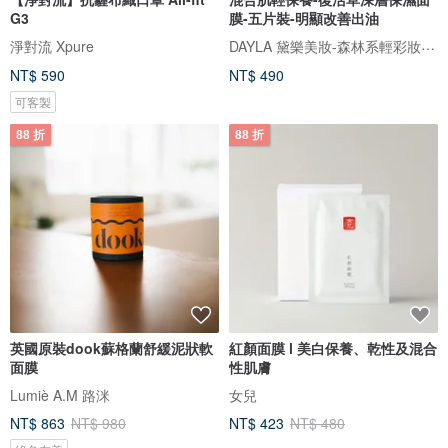
G3
膜-五片裝-明顯改善出油
DAYLA 黛樂美妝-森林系輕彩妝保養
淨對流 Xpure
NT$ 590
NT$ 490
可客製
88 折
88 折
英國原裝dook蘇格蘭舒緩泥狀軟
紅顏面膜 l 美白保養、乾性及混合
面膜
性肌膚
Lumiè A.M 路洣
女兒
NT$ 863
NT$ 980
NT$ 423
NT$ 480