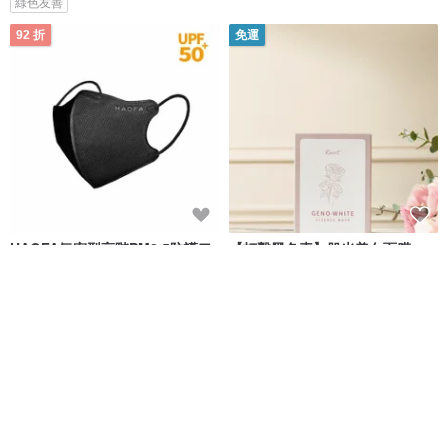
綠色友善
92 折
免運
HAOFA氣密型高階PM2.5防護口
【打擊黑色素】肌光美白面膜
罩(抗UV50+)-霧黑色(30入)
25ml*5入/盒 隱形面膜
HAOFA立體口罩
Reurt 肌粹保養
NT$ 360
NT$ 390
NT$ 500
綠色友善
56 折