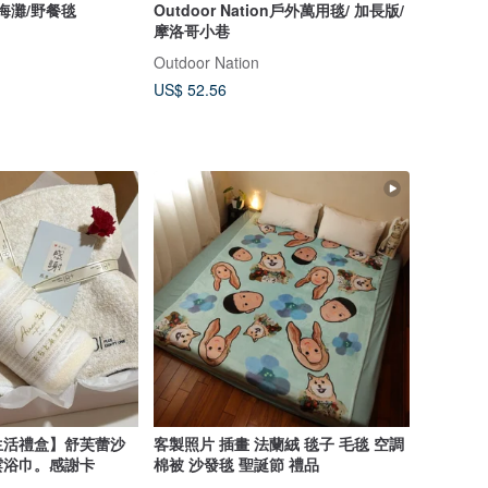
 - 海灘/野餐毯
Outdoor Nation戶外萬用毯/ 加長版/
摩洛哥小巷
Outdoor Nation
US$ 52.56
生活禮盒】舒芙蕾沙
客製照片 插畫 法蘭絨 毯子 毛毯 空調
雲浴巾。感謝卡
棉被 沙發毯 聖誕節 禮品