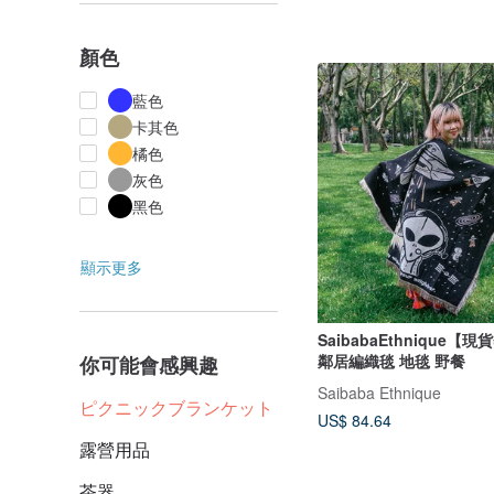
顏色
藍色
卡其色
橘色
灰色
黑色
顯示更多
SaibabaEthnique【
鄰居編織毯 地毯 野餐
你可能會感興趣
Saibaba Ethnique
ピクニックブランケット
US$ 84.64
露營用品
茶器