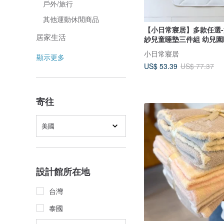
戶外/旅行
其他運動休閒商品
【小日常寢居】多款任選
居家生活
紗兒童睡墊三件組 幼兒園
小日常寢居
顯示更多
US$ 53.39
US$ 77.37
寄往
美國
設計館所在地
台灣
泰國