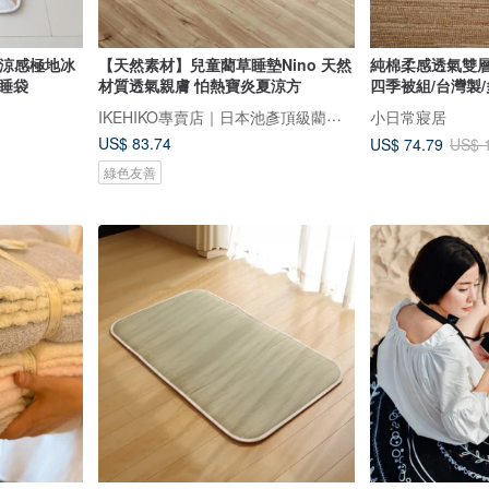
-涼感極地冰
【天然素材】兒童藺草睡墊Nino 天然
純棉柔感透氣雙
睡袋
材質透氣親膚 怕熱寶炎夏涼方
四季被組/台灣製
IKEHIKO專賣店｜日本池彥頂級藺草製品｜讓生活與自然更靠近
小日常寢居
US$ 83.74
US$ 74.79
US$ 
綠色友善