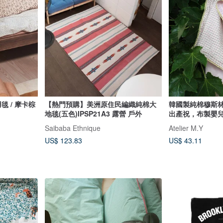
用毯 / 摩卡棕
【熱門預購】美洲原住民編織純棉大
韓國製純棉穆斯
地毯(五色)IPSP21A3 露營 戶外
出產祝，布製嬰
Saibaba Ethnique
Atelier M.Y
US$ 123.83
US$ 43.11