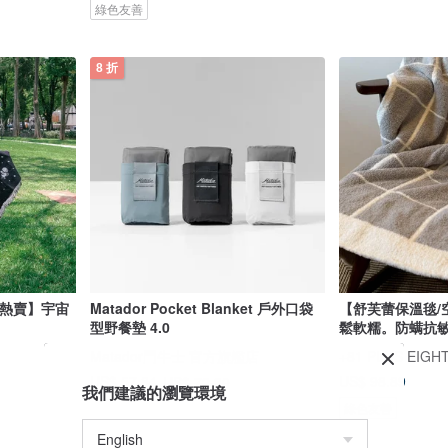
綠色友善
8 折
現貨熱賣】宇宙
Matador Pocket Blanket 戶外口袋
【舒芙蕾保溫毯/
型野餐墊 4.0
鬆軟糯。防螨抗
Matador鬥牛士 官方旗艦店
+81 PLUS EIGH
US$ 98.89
US$ 57.84
US$ 72.30
我們建議的瀏覽環境
綠色友善