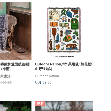
織紋飾雙面披毯/牆
Outdoor Nation戶外萬用毯/ 加長版/
 (海藍)
山野裝備誌
居家生活
Outdoor Nation
US$ 52.56
 190.65
95 折