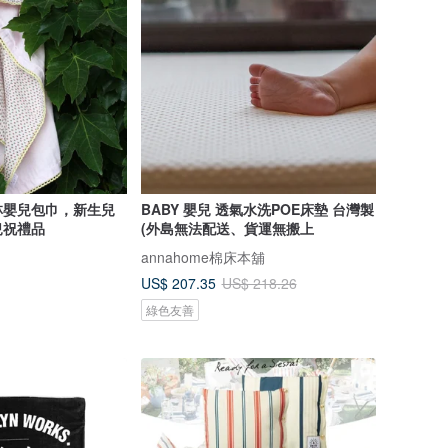
林嬰兒包巾，新生兒
BABY 嬰兒 透氣水洗POE床墊 台灣製
兒祝禮品
(外島無法配送、貨運無搬上
annahome棉床本舖
US$ 207.35
US$ 218.26
綠色友善