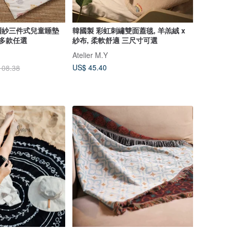
層紗三件式兒童睡墊
韓國製 彩虹刺繡雙面蓋毯, 羊羔絨 x
/多款任選
紗布, 柔軟舒適 三尺寸可選
Atelier M.Y
US$ 45.40
108.38