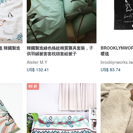
毯 韓國製造
韓國製造綠色格紋棉質寢具套裝，子
BROOKLYNW
供羽絨被套套枕頭套組被子
暖毯
Atelier M.Y
brooklynworks.tw
US$ 132.41
US$ 83.74
88 折