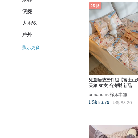
95 折
便箋
大地毯
戶外
顯示更多
兒童睡墊三件組【富士山列
天絲 60支 台灣製 新品
annahome棉床本舖
US$ 83.79
US$ 88.20