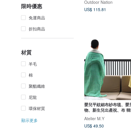
Outdoor Nation
限時優惠
US$ 115.81
免運商品
折扣商品
材質
羊毛
棉
聚酯纖維
尼龍
嬰兒平紋細布紗布毯、嬰
環保材質
物、新生
Atelier M.Y
顯示更多
US$ 49.50