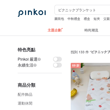
圓筒包
中秋禮盒
禮盒
短夾
父親
主題企劃
時尚潮流
特色亮點
找到 133 件 “
ピクニック
Pinkoi 嚴選
永續生活
69 折
商品分類
配件飾品
運動休閒