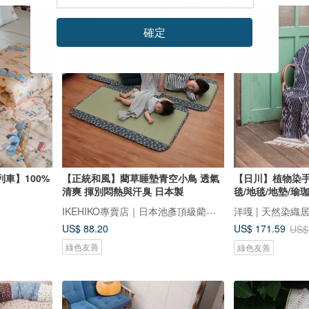
9 折
確定
車】100%
【正統和風】藺草睡墊青空小鳥 透氣
【日川】植物染手
清爽 揮別悶熱與汗臭 日本製
毯/地毯/地墊/瑜珈
IKEHIKO專賣店｜日本池彥頂級藺草製品｜讓生活與自然更靠近
洋嘎 | 天然染織
US$ 88.20
US$ 171.59
US$
綠色友善
綠色友善