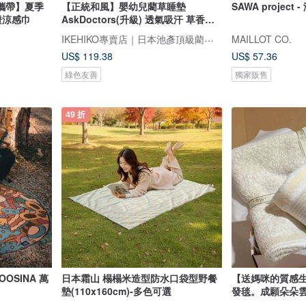
攜帶】夏季
【正統和風】嬰幼兒藺草睡墊
SAWA project
證涼感巾
AskDoctors(升級) 透氣吸汗 草香入
眠
IKEHIKO專賣店｜日本池彥頂級藺草製品｜讓生活與自然更靠近
MAILLOT CO.
US$ 119.38
US$ 57.36
綠色友善
獨家販售
49 折
OOSINA 萬
日本霜山 榻榻米造型防水口袋型野餐
【送媽咪的質感
墊(110x160cm)-多色可選
發毯。成願朵朵