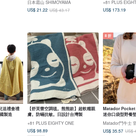
日本霜山 SHIMOYAMA
+81 PLUS EIGH
US$ 173.19
US$ 21.22
US$ 43.17
8 折
兒送禮會禮
【舒芙蕾空調毯。熊熊款】超軟糯親
Matador Pocket
兒出產祝、布 韓國製造
膚。防蟎抗敏。日設計台灣製
迷你口袋型野餐墊 
+81 PLUS EIGHTY ONE
Matador鬥牛士
US$ 98.89
US$ 35.57
US$ 