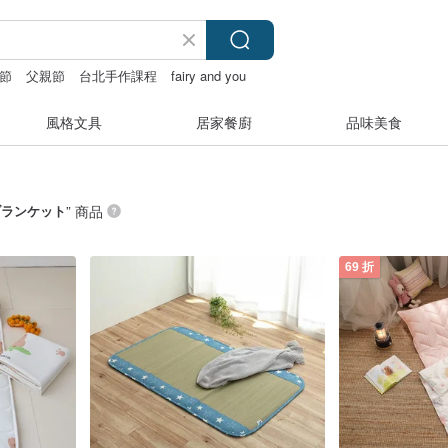
節
父親節
台北手作課程
fairy and you
風格文具
居家餐廚
品味美食
ブランケット
” 商品
69 折