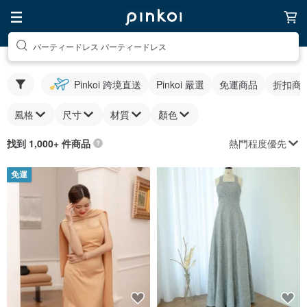
パーティードレス パーティードレス
Pinkoi 跨境直送
Pinkoi 嚴選
免運商品
折扣商
風格
尺寸
材質
顏色
熱門程度優先
找到 1,000+ 件商品
免運