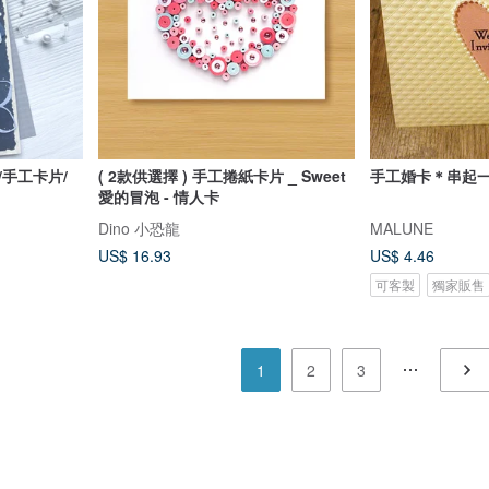
/手工卡片/
( 2款供選擇 ) 手工捲紙卡片 _ Sweet
手工婚卡＊串起
愛的冒泡 - 情人卡
Dino 小恐龍
MALUNE
US$ 16.93
US$ 4.46
可客製
獨家販售
1
2
3