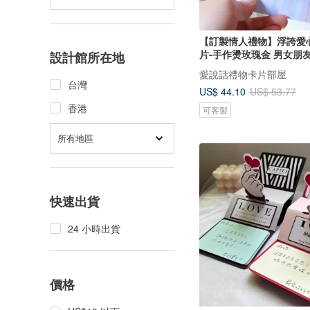
【訂製情人禮物】浮誇愛
片-手作燙玫瑰金 男女朋
設計館所在地
愛說話禮物卡片部屋
台灣
US$ 44.10
US$ 53.77
香港
可客製
所有地區
快速出貨
24 小時出貨
價格