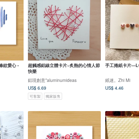
條紋愛心 -
超觸感鋁線立體卡片~炙熱的心情人節
手工捲紙卡片—L
快樂
鋁現創意*aluminumideas
紙迷。Zhi Mi
US$ 6.69
US$ 4.46
可客製
獨家販售