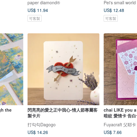
paper diamond®
Pei's small world
US$ 11.94
US$ 12.48
可客製
可客製
h the
閃亮亮的愛之正中我心-情人節專屬客
chai LIKE you
製卡片
暗紋 愛情卡 告
打勾勾Dagogo
Fuyacraft 父
US$ 14.26
US$ 7.66