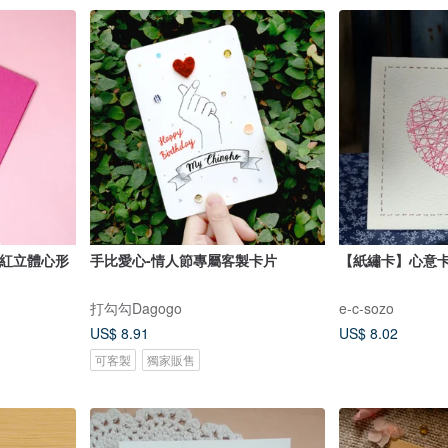
粉紅立體心形
手比愛心-情人節專屬客製卡片
【紙繡卡】心意
打勾勾Dagogo
e-c-sozo
US$ 8.91
US$ 8.02
可客製
獨家販售