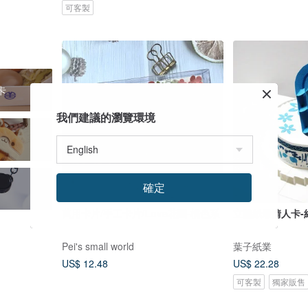
可客製
卡
我們建議的瀏覽環境
確定
萬用卡片/手工卡片/Love花園-橘色系
立體紙雕情人卡-紙
Pei's small world
葉子紙業
US$ 12.48
US$ 22.28
可客製
獨家販售