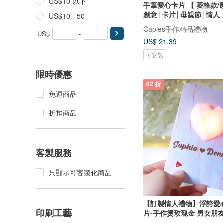
US$10 以下
手筆愛心卡片 【 菱格款/
創意│卡片│母親節│情人
US$10 - 50
Capies手作精品禮物
US$
-
US$ 21.39
可客製
限時優惠
82 折
免運商品
折扣商品
客製服務
只顯示可客製化商品
【訂製情人禮物】浮誇愛
印刷工藝
片-手作燙玫瑰金 男女朋