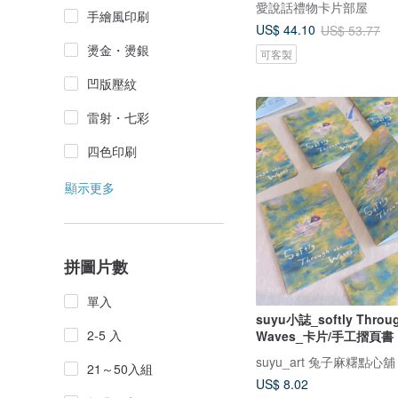
愛說話禮物卡片部屋
手繪風印刷
US$ 44.10
US$ 53.77
燙金・燙銀
可客製
凹版壓紋
雷射・七彩
四色印刷
顯示更多
拼圖片數
單入
suyu小誌_softly Throug
2-5 入
Waves_卡片/手工摺頁書
suyu_art 兔子麻糬點心舖
21～50入組
US$ 8.02