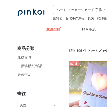
圓筒包
台北手作課程
長夾
結婚書
主題企劃
時尚潮流
商品分類
找到 106 件 “
ハート メッ
風格文具
82 折
膠帶/貼紙/紙品
居家生活
寄往
美國