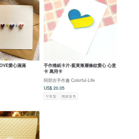
OVE愛心滿滿
手作捲紙卡片-藍黃漸層條紋愛心 心意
卡 萬用卡
阿部吉手作趣 Colorful-Life
US$ 20.05
可客製
獨家販售