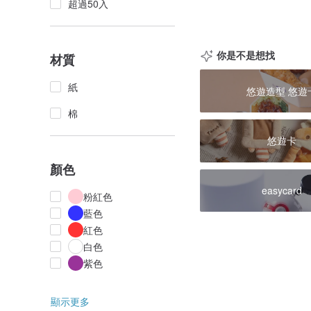
超過50入
你是不是想找
材質
紙
悠遊造型 悠遊
棉
悠遊卡
顏色
easycard
粉紅色
藍色
紅色
白色
紫色
顯示更多