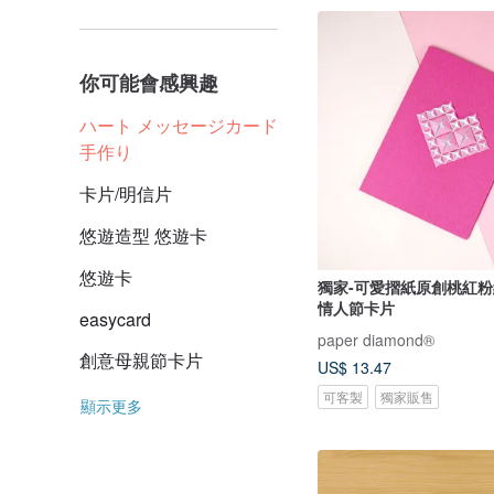
你可能會感興趣
ハート メッセージカード
手作り
卡片/明信片
悠遊造型 悠遊卡
悠遊卡
獨家-可愛摺紙原創桃紅
情人節卡片
easycard
paper diamond®
創意母親節卡片
US$ 13.47
可客製
獨家販售
顯示更多