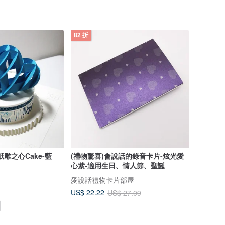
82 折
雕之心Cake-藍
(禮物驚喜)會說話的錄音卡片-炫光愛
心紫-適用生日、情人節、聖誕
愛說話禮物卡片部屋
US$ 22.22
US$ 27.09