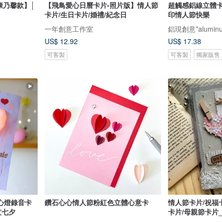
康乃馨款】│
【飛鳥愛心日曆卡片-照片版】情人節
超觸感鋁線立體
卡片/生日卡片/婚禮/紀念日
印情人節快樂
一年創意工作室
鋁現創意*aluminu
US$ 12.92
US$ 17.38
可客製
可客製
獨家販售
心燈錄音卡
鑽石心心情人節粉紅色立體心意卡
情人節卡片/祝福
友七夕
卡片/母親節卡片