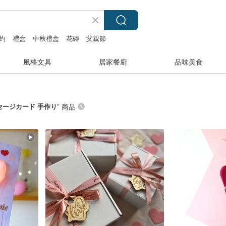
約
禮盒
中秋禮盒
花磚
父親節
風格文具
居家餐廚
品味美食
セージカード 手作り
” 商品