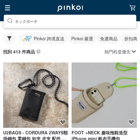
ネックポーチ
Pinkoi 跨境直送
Pinkoi 嚴選
免運商品
折扣商
熱門程度優先
找到 413 件商品
U2BAGS - CORDURA 2WAYS頸
FOOT +NECK 趣味拖鞋造型
掛錢包 零錢包 短夾 皮夾 配件 頸
iPhone mini 帆布手機包