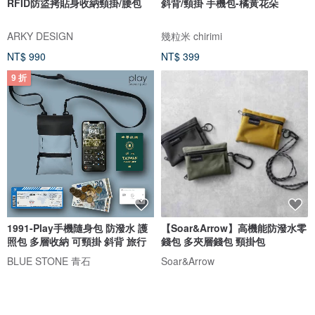
RFID防盜拷貼身收納頸掛/腰包
斜背/頸掛 手機包-橘黃花朵
ARKY DESIGN
幾粒米 chirimi
NT$ 990
NT$ 399
9 折
1991-Play手機隨身包 防潑水 護
【Soar&Arrow】高機能防潑水零
照包 多層收納 可頸掛 斜背 旅行
錢包 多夾層錢包 頸掛包
BLUE STONE 青石
Soar&Arrow
NT$ 1,422
NT$ 1,580
NT$ 390
綠色友善