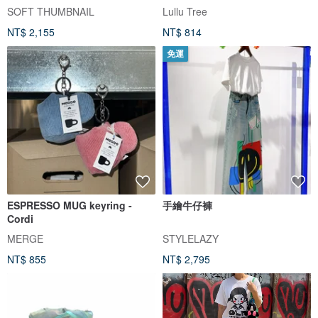
SOFT THUMBNAIL
Lullu Tree
NT$ 2,155
NT$ 814
免運
ESPRESSO MUG keyring -
手繪牛仔褲
Cordi
MERGE
STYLELAZY
NT$ 855
NT$ 2,795