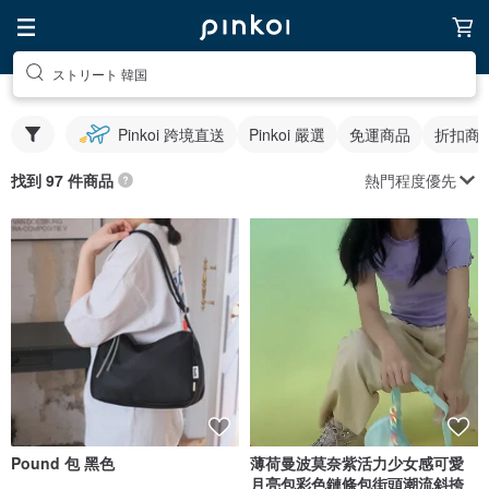
ストリート 韓国
Pinkoi 跨境直送
Pinkoi 嚴選
免運商品
折扣商
熱門程度優先
找到 97 件商品
Pound 包 黑色
薄荷曼波莫奈紫活力少女感可愛
月亮包彩色鏈條包街頭潮流斜挎