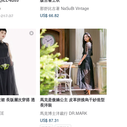
e
那舒比古著 NaSuBi Vintage
US$ 66.82
 217.37
裙 長版層次穿搭 透
馬克是傲嬌公主 皮革拼接烏干紗造型
長洋裝
EE
馬克博士洋裁行 DR.MARK
US$ 87.31