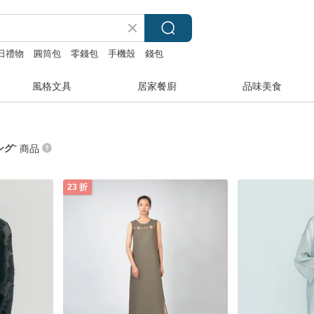
日禮物
圓筒包
零錢包
手機殼
錢包
風格文具
居家餐廚
品味美食
ング
” 商品
23 折