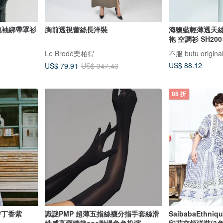
泡泡袖綁帶罩衫
胸前透視蕾絲長洋裝
海鹽藍輕薄透天絲
袍 空調衫 SH200
Le Brodé樂柏得
不服 bufu origi
US$ 88.12
US$ 79.91
US$ 347.43
88 折
/丁香紫
識謎PMP 超薄五指絲襪分指手套絲滑
SaibabaEth
性感高彈情趣cos動漫角色扮演
印花交領洋裝(3色)I