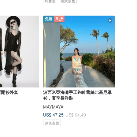
可客製
獨家販售
免運
5 折
版開衫外套
波西米亞海灘手工鉤針蕾絲比基尼罩
衫，夏季長洋裝
MAYMAYA
US$ 47.25
US$ 94.49
綠色友善