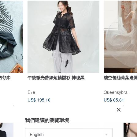
方領巾
午後微光蕾絲短袖襯衫 神秘黑
縷空蕾絲荷葉邊
E+e
Queensybra
US$ 195.10
US$ 65.61
我們建議的瀏覽環境