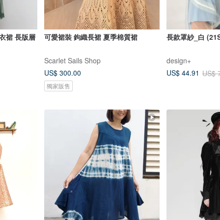
衣裙 長版層
可愛裙裝 鉤織長裙 夏季棉質裙
長款罩紗_白 (21S
Scarlet Sails Shop
design+
US$ 300.00
US$ 44.91
US$ 
獨家販售