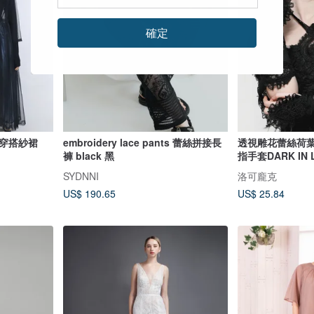
確定
次穿搭紗裙
embroidery lace pants 蕾絲拼接長
透視雕花蕾絲荷
褲 black 黑
指手套DARK IN 
SYDNNI
洛可龐克
US$ 190.65
US$ 25.84