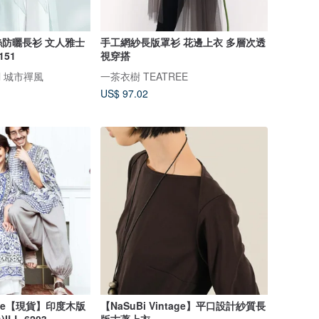
防曬長衫 文人雅士
手工網紗長版罩衫 花邊上衣 多層次透
151
視穿搭
nal 城市禪風
一茶衣樹 TEATREE
US$ 97.02
nique【現貨】印度木版
【NaSuBi Vintage】平口設計紗質長
LL-6203
版古著上衣