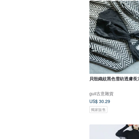
貝殼織紋黑色雪紡透膚長
guii古意雜貨
US$ 30.29
獨家販售