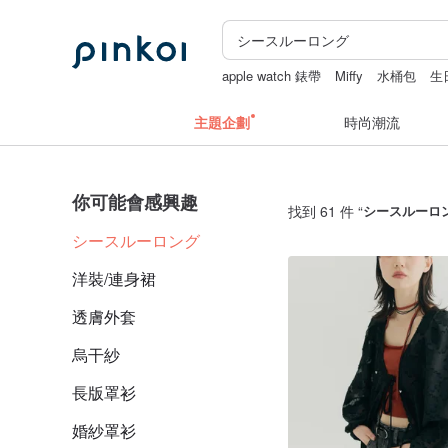
apple watch 錶帶
Miffy
水桶包
生
主題企劃
時尚潮流
你可能會感興趣
找到 61 件 “
シースルーロ
シースルーロング
洋裝/連身裙
透膚外套
烏干紗
長版罩衫
婚紗罩衫