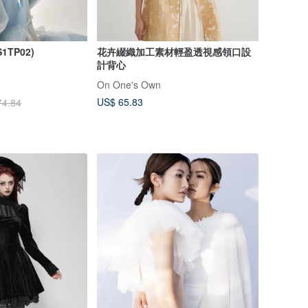
1TP02)
花卉綴織加工素材輕盈透視感領口設
計背心
On One's Own
US$ 65.83
74.84