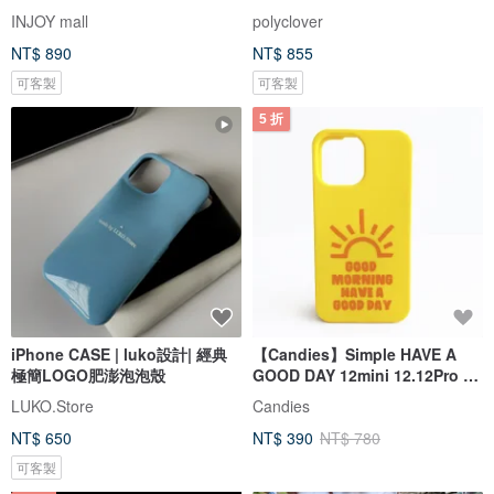
INJOY mall
polyclover
NT$ 890
NT$ 855
可客製
可客製
5 折
iPhone CASE | luko設計| 經典
【Candies】Simple HAVE A
極簡LOGO肥澎泡泡殼
GOOD DAY 12mini 12.12Pro 12
Pro Max
LUKO.Store
Candies
NT$ 650
NT$ 390
NT$ 780
可客製