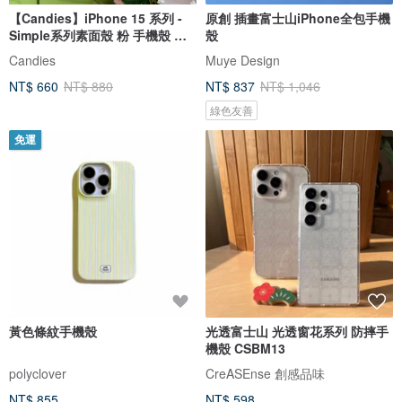
【Candies】iPhone 15 系列 -
原創 插畫富士山iPhone全包手機
Simple系列素面殼 粉 手機殼 生
殼
日
Candies
Muye Design
NT$ 660
NT$ 880
NT$ 837
NT$ 1,046
綠色友善
免運
黃色條紋手機殼
光透富士山 光透窗花系列 防摔手
機殼 CSBM13
polyclover
CreASEnse 創感品味
NT$ 855
NT$ 598