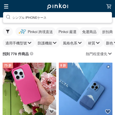
シンプル IPHONEケース
Pinkoi 跨境直送
Pinkoi 嚴選
免運商品
折扣商
適用手機型號
防護機能
風格色系
材質
顏色
熱門程度優先
找到 778 件商品
75 折
8 折