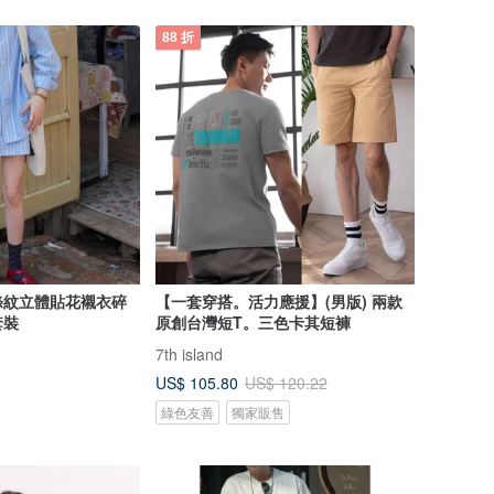
88 折
條紋立體貼花襯衣碎
【一套穿搭。活力應援】(男版) 兩款
套裝
原創台灣短T。三色卡其短褲
7th island
US$ 105.80
US$ 120.22
綠色友善
獨家販售