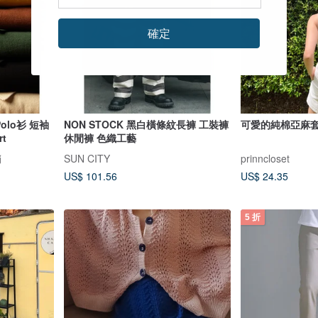
確定
olo衫 短袖
NON STOCK 黑白橫條紋長褲 工裝褲
可愛的純棉亞麻
t
休閒褲 色織工藝
銷
SUN CITY
prinncloset
US$ 101.56
US$ 24.35
5 折