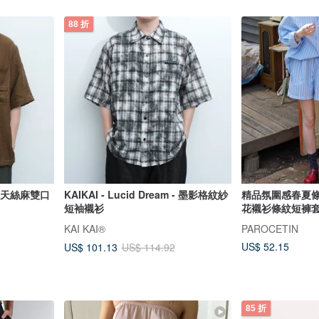
88 折
m - 天絲麻雙口
KAIKAI - Lucid Dream - 墨影格紋紗
精品氛圍感春夏
短袖襯衫
花襯衫條紋短褲
KAI KAI®
PAROCETIN
US$ 52.15
US$ 101.13
US$ 114.92
85 折