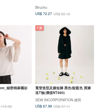
Biruchu
US$ 72.27
US$ 82.12
7 折
ret_秘密棉麻襯衫
寬管造型及膝短褲 黑色/靛藍色 買褲
送T恤(價值NT880)
SEW INCORPORATION 縫而
US$ 67.98
 119.38
US$ 97.11