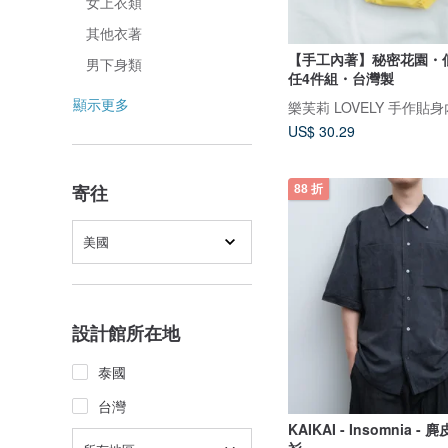
女上衣類
其他衣著
【手工內著】秘密花園・
男下身類
任4件組・台灣製
顯示更多
US$ 30.29
寄往
88 折
美國
設計館所在地
泰國
台灣
KAIKAI - Insomnia 
衫