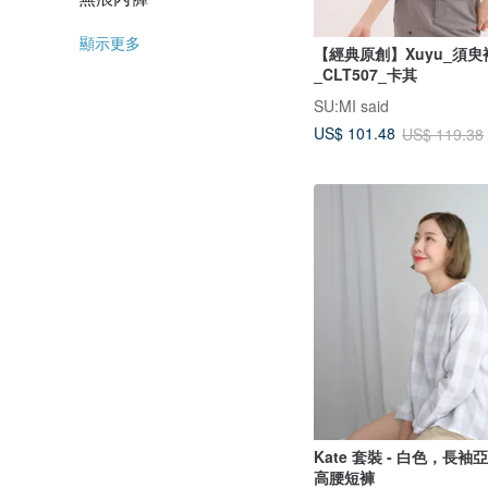
顯示更多
【經典原創】Xuyu_須
_CLT507_卡其
SU:MI said
US$ 101.48
US$ 119.38
Kate 套裝 - 白色，長
高腰短褲