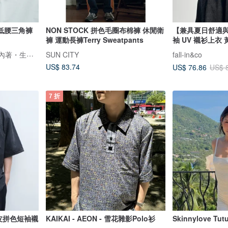
低腰三角褲
NON STOCK 拼色毛圈布棉褲 休閒衛
【兼具夏日舒適與
褲 運動長褲Terry Sweatpants
袖 UV 襯衫上衣
樂芙莉 LOVELY 手作貼身內著・生活事品
SUN CITY
fall-in&co
US$ 83.74
US$ 76.86
US$ 
7 折
- 麂皮拼色短袖襯
KAIKAI - AEON - 雪花雜影Polo衫
Skinnylove Tutu