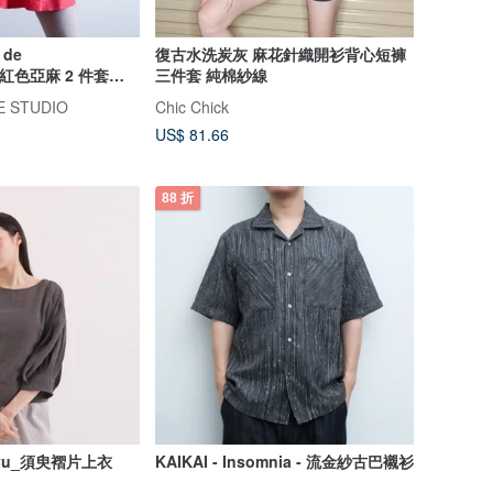
 de
復古水洗炭灰 麻花針織開衫背心短褲
C 紅色亞麻 2 件套復
三件套 純棉紗線
E STUDIO
Chic Chick
US$ 81.66
88 折
yu_須臾褶片上衣
KAIKAI - Insomnia - 流金紗古巴襯衫